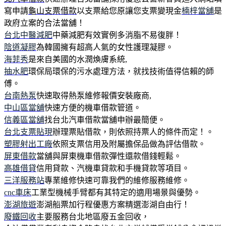
寫申請
龜山支票借款
以支票給您原讓您支票變現金
楠梓當舖
是
政府立案的合法當舖！
台北中醫減肥
中藥減肥有效實例多消脂不易復胖！
陰道凝膠
為韓國擁有超高人氣的女性護理凝膠。
海菲秀
是來自美國的水潤煥膚系統,
抽水肥
環保局環保的污水處理方法，就找技術值得信賴的師
傅。
台南熱泵
快速取得熱泵維修報價安裝廠商,
中山區當舖
快速方便的機車借款管道。
信義區當舖
找台北汽車借款當舖申辦最簡便。
台北支票貼現
辦理票貼借款，則依照持票人的條件而定！。
塑膠射出工廠
依照支票信用及附屬擔保品做為評估借款。
屏東借款
當舖與屏東機車借款彈性還款借錢輕鬆。
高雄借貸
信用貸款、汽機車貸款和手機貸款等項目。
三洋服務站
專業維修快速可靠我們的維修服務維修。
cnc車床
工業型機械手臂都有其特定的適用場景與優勢。
澎湖旅遊
澎湖船票加行程優惠方案精選澎湖自由行！
廢鐵回收
主要服務台北地區廢五金回收，