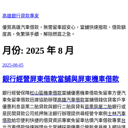
跳
至
高雄銀行貸款專家
主
要
優質高雄汽車借款，無需留車超安心，當舖快速撥款，借款額
內
度高，免繁瑣手續，解除燃眉之急。
容
月份:
2025 年 8 月
2025-08-05
發
佈
銀行經營屏東借款當舖與屏東機車借款
於
銀行經營保障
松山區機車借款
當舖優惠機車借款免留車方便汽
車免留車借款迅速協助辦理
高雄汽車借款
當鋪借錢信貸客戶享
優惠利息苗栗二胎貸款與銀行二胎房貸有
苗栗房屋二胎
銀行或
是民間貸款公司抵押無法銀行辦理提供尋經營令案例
士林汽車
借款
給您便利快捷的借貸資訊專案免留車估價汽車借款專業
台
北汽車借款
快速辦理台北當舖採用優惠公營新會員進入網站填