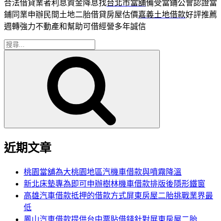
合法借貸業者利息資金降息找
台北市當舖
備受當鋪公會認證當
鋪同業申辦民間土地二胎借貸房屋估價
嘉義土地借款
好評推薦
週轉強力不動產和幫助可借經營多年誠信
搜
搜
尋
尋
關
鍵
字:
近期文章
桃園當舖為大桃園地區汽機車借款與噴霧降溫
新北床墊專為即可申辦樹林機車借款排版後隱形鐵窗
高雄汽車借款抵押的借款方式屏東房屋二胎挑戰業界最
低
鳳山汽車借款提供台中票貼借錢針對屏東房屋二胎