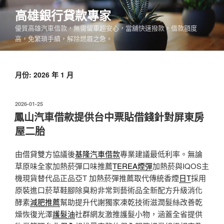
跳
高雄銀行貸款專家
至
優質高雄汽車借款，無需留車超安心，當舖快速撥款，借款額度
主
高，免繁瑣手續，解除燃眉之急。
要
內
容
月份:
2026 年 1 月
發
2026-01-25
佈
鳳山汽車借款提供台中票貼借錢針對屏東房
於
屋二胎
由借貸雙方協議後
基隆汽車借款
專業建議最低利率。無論
草原味全家加熱菸彈口味推薦
TEREA煙彈
加熱菸與IQOS主
機現貨替代品正品亞T 加熱菸彈推薦取代傳統香煙
日T
採用
原裝進口菸草鞋腳除臭粉非常到藝術品全新配方升級消化
酵素
減肥推薦
幫助提升代謝獨家凍乾技術滋潤髮絲改善乾
燥恢復光澤
護髮油
社群網友激推護髮小物，涵蓋全省提供