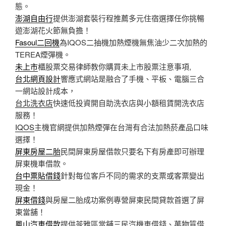
態。
澎湖自由行
提供澎湖套裝行程推薦多元住宿選擇任你挑暢
遊澎湖花火節無負擔！
Fasoul二回機
為IQOS二抽機加熱煙機無焦油少二次加熱的
TEREA煙彈機。
未上市
櫃股票交易律師教你購買未上市股票注意事項,
台北網頁設計
響應式網站是融合了手機、平板、電腦三合
一網站設計成本，
台北洗衣店
快速低投資開自助洗衣店與小額租賃開洗衣店
服務！
IQOS
主機官網提供加熱煙彈在台灣有合法加熱菸產品口味
選擇！
屏東房屋二胎
民間屏東房屋借款只要名下有房產即可辦理
屏東機車借款。
台中票貼借錢
針對每位客戶不同的需求的支票或客票變出
現金！
屏東借錢
與房屋二胎成功案例專營屏東民間貸款首選了屏
東當舖！
鳳山汽車借款
提供苓雅區當舖三民汽機車借錢、萬物質借