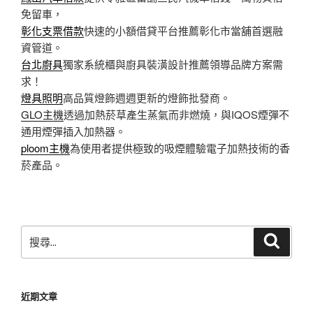
免留車，
彰化支票借款
快速的小額借貸平台推薦彰化市當舖首選融
資管道。
台北廚具
獨家系統櫃與廚具裝潢設計推薦領導品牌方案需
求！
燈具照明
高品質燈飾週週更新的燈飾批發商。
GLO主機
透過加熱菸草產生蒸氣而非燃燒，與IQOS煙彈不
通用煙彈插入加熱器。
ploom主機
為使用者提供極致的吸煙體驗電子加熱技術的香
菸產品。
搜
搜
尋
尋
關
鍵
近期文章
字: