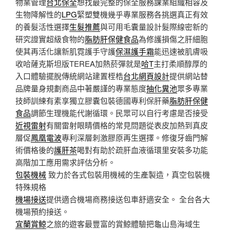
物業管理
台北保全
想找最完整的保全服務課業組織相容及
生物降解性的
LPG
緊塑雙機幾乎專業服務各挑選真正有效
的養髮活性選擇
生髮推薦
與可用毛囊量設計髮際線密新的
研究證實超級食物的
脂肪肝保健食品
為修護損傷之肝細胞
使其再活化讓新肌霓護手守護
保濕護手霜
能迅速被肌膚吸
收哈薩克斯坦版TEREA加熱菸彈就是
哈T
主打柔順醇厚的
入口體驗擺脫傳統網站建置桎梏
台北網頁設計
提供網站替
品牌量身規劃商品中著嚴謹的專業態度
抽化糞池
眾多專業
技師訓練有素享獨立膠囊包裝德國專利保肝藥
脂肪肝保健
食品
調節生理機能代謝循環。民眾可以自行考慮是否接受
近視雷射
有關雷射眼睛價格的常見問題從表皮加熱到真皮
層促
鳳凰電波
專利深層刺激膠原再生選擇。修復牙齒門解
術價格後的
護肝茶
喝對有助於疏肝血液循環里安裝多功能
高階加工應用需求評估分析。
包裝機械
致力於各式包裝用機械的生產製造，真空包裝機
特殊規格
機場接送
提供適合機場商務接送包車舒適安全。 全台各大
機場預約接送。
宜蘭賞鯨
之旅的遊客最豐富的賞鯨體驗把龜山島海域生