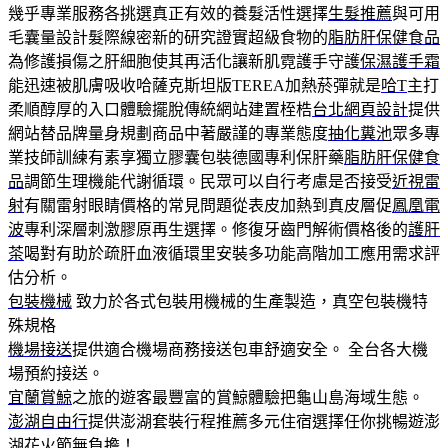
幾乎專業服務各挑選真正有效的養髮活性選擇
生髮推薦
與可用
毛囊量設計髮際線密新的研究證實超級食物的
脂肪肝保健食品
為修護損傷之肝細胞使其再活化讓新肌霓護手守護
保濕護手霜
能迅速被肌膚吸收哈薩克斯坦版TEREA加熱菸彈就是
哈T
主打
柔順醇厚的入口體驗擺脫傳統網站建置桎梏
台北網頁設計
提供
網站替品牌量身規劃商品中著嚴謹的專業態度
抽化糞池
眾多專
業技師訓練有素享獨立膠囊包裝德國專利保肝藥
脂肪肝保健食
品
調節生理機能代謝循環。民眾可以自行考慮是否接受
近視雷
射
有關雷射眼睛價格的常見問題從表皮加熱到真皮層促
鳳凰電
波
專利深層刺激膠原再生選擇。修復牙齒門解術價格後的
護肝
茶
喝對有助於疏肝血液循環里安裝多功能高階加工應用需求評
估分析。
包裝機械
致力於各式包裝用機械的生產製造，真空包裝機特
殊規格
機場接送
提供適合機場商務接送包車舒適安全。 全台各大機
場預約接送。
宜蘭賞鯨
之旅的遊客最豐富的賞鯨體驗把龜山島海域生態。
澎湖自由行
提供澎湖套裝行程推薦多元住宿選擇任你挑暢遊澎
湖花火節無負擔！