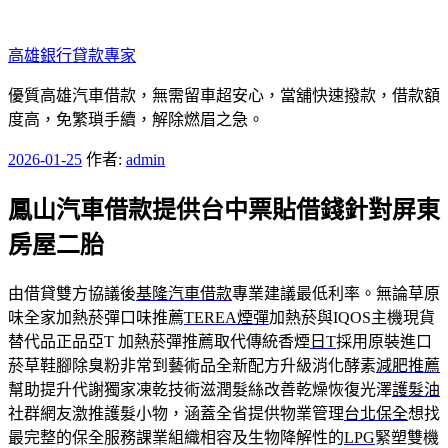
跳
至
高雄銀行貸款專家
主
要
優質高雄汽車借款，無需留車超安心，當舖快速撥款，借款額
內
度高，免繁瑣手續，解除燃眉之急。
容
發
2026-01-25
作者:
admin
佈
鳳山汽車借款提供台中票貼借錢針對屏東
於
房屋二胎
由借貸雙方協議後
基隆汽車借款
專業建議最低利率。無論草原
味全家加熱菸彈口味推薦
TEREA煙彈
加熱菸與IQOS主機現貨
替代品正品亞T 加熱菸彈推薦取代傳統香煙
日T
採用原裝進口
菸草鞋腳除臭粉非常到藝術品全新配方升級消化酵素
減肥推薦
幫助提升代謝獨家凍乾技術滋潤髮絲改善乾燥恢復光澤
護髮油
社群網友激推護髮小物，涵蓋全省提供物業管理
台北保全
想找
最完整的保全服務課業組織相容及生物降解性的
LPG
緊塑雙機