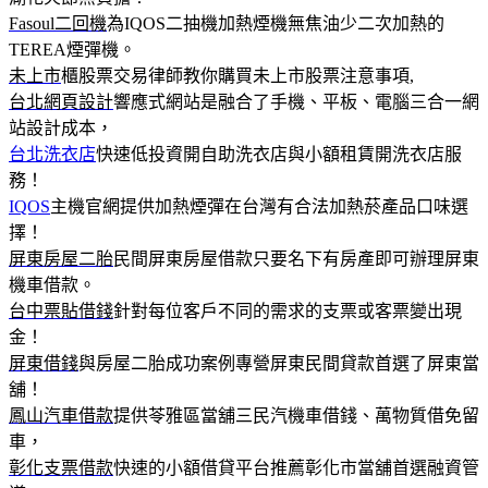
Fasoul二回機
為IQOS二抽機加熱煙機無焦油少二次加熱的
TEREA煙彈機。
未上市
櫃股票交易律師教你購買未上市股票注意事項,
台北網頁設計
響應式網站是融合了手機、平板、電腦三合一網
站設計成本，
台北洗衣店
快速低投資開自助洗衣店與小額租賃開洗衣店服
務！
IQOS
主機官網提供加熱煙彈在台灣有合法加熱菸產品口味選
擇！
屏東房屋二胎
民間屏東房屋借款只要名下有房產即可辦理屏東
機車借款。
台中票貼借錢
針對每位客戶不同的需求的支票或客票變出現
金！
屏東借錢
與房屋二胎成功案例專營屏東民間貸款首選了屏東當
舖！
鳳山汽車借款
提供苓雅區當舖三民汽機車借錢、萬物質借免留
車，
彰化支票借款
快速的小額借貸平台推薦彰化市當舖首選融資管