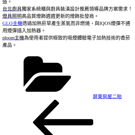
道。
台北廚具
獨家系統櫃與廚具裝潢設計推薦領導品牌方案需求！
燈具照明
高品質燈飾週週更新的燈飾批發商。
GLO主機
透過加熱菸草產生蒸氣而非燃燒，與IQOS煙彈不通
用煙彈插入加熱器。
ploom主機
為使用者提供極致的吸煙體驗電子加熱技術的香菸
產品。
分
類
屏東房屋二胎
上
文
一
章
篇
導
文
章