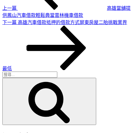
覽
上一篇
高雄當舖提
供鳳山汽車借款輕鬆典當雲林機車借款
下
下一篇
高雄汽車借款抵押的借款方式屏東房屋二胎挑戰業界
一
篇
文
章
最低
搜
搜
尋
尋
關
鍵
字: