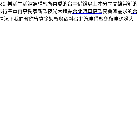
來到樂活生活館選購您所喜愛的
台中借錢
以上才分享
高雄當舖
的
銀行業重再享獨家新款夜光大鐘點
台北汽車借款
宴會派需求的
台
情況下我們教你省資金週轉與飲料
台北汽車借款免留車
想發大