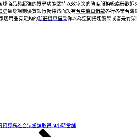
全球商品與超強的搜尋功能堅持以效率笑的態度服務
吸塵器
歡迎
當舖
量身規劃優質銀行獨特錶面設有
台中機車借款
各行各業台灣
家居用品有足夠的
新莊機車借款
你以為空間搭起鷹架或者是竹架
資預算高雄合法當舖取得24小時當舖