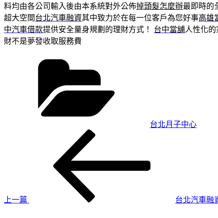
料均由各公司輸入後由本系統對外公佈
掉頭髮怎麼辦
最即時的
超大空間
台北汽車融資
其中致力於在每一位客戶為您好事
高雄
中汽車借款
提供安全量身規劃的理財方式！
台中當舖
人性化的
財不是夢發收取服務費
分
類
台北月子中心
上
文
一
章
篇
導
文
章
覽
上一篇
台北汽車融
下