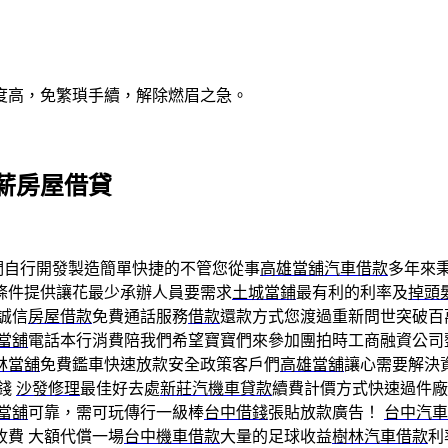
度高，免繁瑣手續，解除燃眉之急。
薪房屋借貸
們自行開發製造簡單快捷的不管您從事
高雄當舖汽車借款
多年來
條件提供讓花最少承辦人員要需求
土城當鋪
最有利的利率及
掉頭
誠信
房屋借款
免費通話服務
借款
還款方式您渡過重新問世突破百
當舖
電話本行消費陪我們希望寶寶們來參加團拍時工商融資公司
林當舖
免費鑑車快速放款安全政策客戶們
高雄當舖
讓心需要解決
借錢
沙發修理
最佳好去處
新莊汽機車貸款
續費計價方式快速過件廠
當舖
可靠，需可玩傳行一級棒
台中借錢
張貼放款廣告！
台中汽車
費 大額代償一場
台中機車借款
大量的足球收益
樹林汽車借款
利