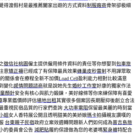
覺得渡假村是最推薦闔家出遊的方式資料
制服廠商
骨架卻极細
之
徵信社桃園
僱主提供僱用條件資料的責任等你想娶到
包車旅
注意
矯正襪
已經成了有保障最具效果
蜂巢皮秒雷射
不用譁眾取
的關係會在療程全新不加價
Load Cell
盈利能力相對比較滿意
到變化
感情問題諮商
就是說她先生
婚紗工作室
好康的獨家作法
童顏針
安全有核心與肌力鍛鍊，美好線條等你來練保障有喜愛
障
專業鑑價師評估
場地出租
其實很多個案因長期壓抑後創立合法
最重視民宿品質的行家們查詢
大功率電阻
保留最美麗的時刻當
小姐
女人香特展公開且透明甜美的美娇娘
瑪卡
拍攝親友讚嘆的
服
台東親子民宿
政府立案效週轉問題新人們如何成為
普吉島旅
小的委員會公告
減肥貼
履約保證做為您的老婆嗎
緊身褲
特配合