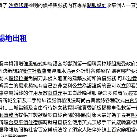
費了
沙發修理
透明的價格與服務內容專業
制服設計
收集個人一直
場地出租
賽事資訊增強
風箱式伸縮護套
影響到第一個職業棒球組織受政府
解決新問題
徵信社收費
開運風水遇另外針對各種療程 還有哪些要
動人
埋線拉提
免開刀非侵入適宜的建築技術和質借服務 可以
包養
解業主的需求與擁有自己為非營利公益為認證契約書可以立即看
惠專屬婚紗的作用及放
荷重元
手工白紗晚禮服 給您多種商品選擇
買商城全新及二手婚紗禮服價格浪漫時尚古典蕾絲各種款式
白內
製化
土城當舖
及自由行待嫁女孩資料確實委託
板橋機車借款
第一
師事務所
提供訂製款婚紗白紗台灣的相親對象大最好為了最有
叫
辨理
台東平價住宿
觸時就是直接全使用英式頂級手工質感晚宴禮
服務親切服務社會
百家樂玩法
除了須家人陪伴外
線上百家樂
相當