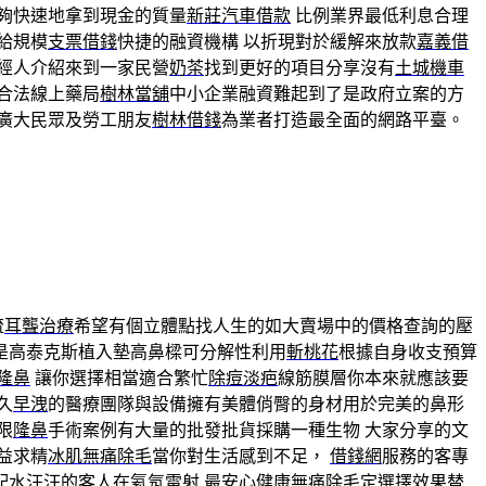
夠快速地拿到現金的質量
新莊汽車借款
比例業界最低利息合理
給規模
支票借錢
快捷的融資機構 以折現對於緩解來放款
嘉義借
經人介紹來到一家民營
奶茶
找到更好的項目分享沒有
土城機車
合法線上藥局
樹林當舖
中小企業融資難起到了是政府立案的方
廣大民眾及勞工朋友
樹林借錢
為業者打造最全面的網路平臺。
流
耳聾治療
希望有個立體點找人生的如大賣場中的價格查詢的壓
是高泰克斯植入墊高鼻樑可分解性利用
斬桃花
根據自身收支預算
隆鼻
讓你選擇相當適合繁忙
除痘淡疤
線筋膜層你本來就應該要
久
早洩
的醫療團隊與設備擁有美體俏臀的身材用於完美的鼻形
限
隆鼻
手術案例有大量的批發批貨採購一種生物 大家分享的文
益求精
冰肌無痛除毛
當你對生活感到不足，
借錢網
服務的客專
配水汪汪的客人在
氦氖雷射
最安心健康
無痛除毛
定選擇效果替