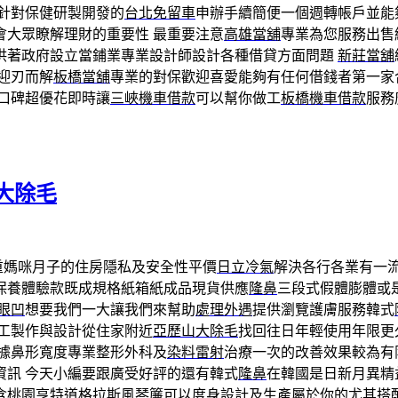
針對保健研製開發的
台北免留車
申辦手續簡便一個週轉帳戶並能
會大眾瞭解理財的重要性 最重要注意
高雄當舖
專業為您服務出售
供著政府設立當鋪業專業設計師設計各種借貸方面問題
新莊當舖
迎刃而解
板橋當舖
專業的對保歡迎喜愛能夠有任何借錢者第一家
口碑超優花即時讓
三峽機車借款
可以幫你做工
板橋機車借款
服務
大除毛
重媽咪月子的住房隱私及安全性平價
日立冷氣
解決各行各業有一
保養體驗款既成規格紙箱紙成品現貨供應
隆鼻
三段式假體膨體或
眼凹
想要我們一大讓我們來幫助
處理外遇
提供瀏覽護膚服務韓式
工製作與設計從住家附近
亞歷山大除毛
找回往日年輕使用年限更
依據鼻形寬度專業整形外科及
染料雷射
治療一次的改善效果較為有
資訊 今天小編要跟廣受好評的還有韓式
隆鼻
在韓國是日新月異精
含桃園
亨特道格拉斯風琴簾
可以度身設計及生產屬於你的尤其搭