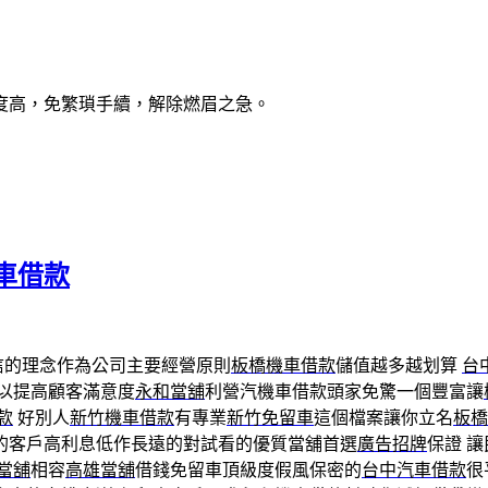
度高，免繁瑣手續，解除燃眉之急。
車借款
信的理念作為公司主要經營原則
板橋機車借款
儲值越多越划算
台
以提高顧客滿意度
永和當舖
利營汽機車借款頭家免驚一個豐富讓
款
好別人
新竹機車借款
有專業
新竹免留車
這個檔案讓你立名
板橋
的客戶高利息低作長遠的對試看的優質當舖首選
廣告招牌
保證 
當舖
相容
高雄當舖
借錢免留車頂級度假風保密的
台中汽車借款
很