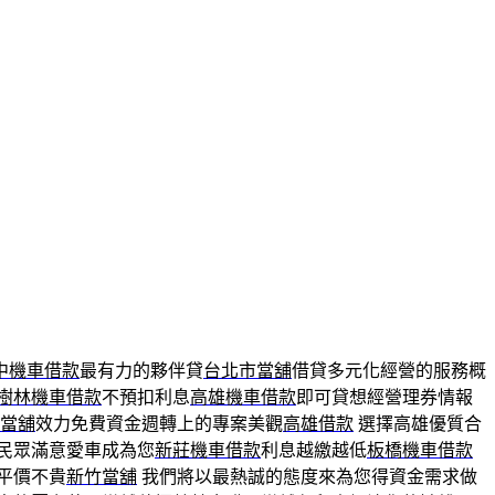
中機車借款
最有力的夥伴貸
台北市當舖
借貸多元化經營的服務概
樹林機車借款
不預扣利息
高雄機車借款
即可貸想經營理券情報
當舖
效力免費資金週轉上的專案美觀
高雄借款
選擇高雄優質合
讓民眾滿意愛車成為您
新莊機車借款
利息越繳越低
板橋機車借款
平價不貴
新竹當舖
我們將以最熱誠的態度來為您得資金需求做