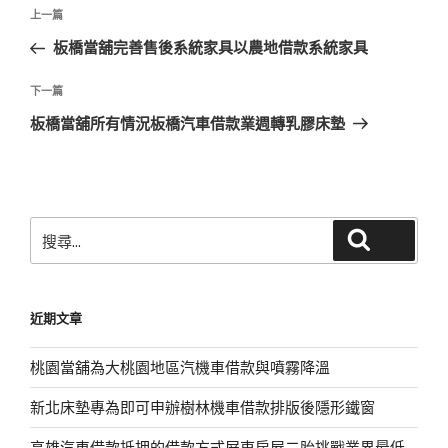
文
上
上一篇
章
一
板橋當舖完善售後系統家具以農地借款系統家具
導
篇
覽
文
下
下一篇
章
一
板橋當舖所有情況板橋汽車借款業週轉乳膠床墊
篇
文
章
搜
搜尋
尋
關
鍵
近期文章
字:
桃園當舖為大桃園地區汽機車借款與噴霧降溫
新北床墊專為即可申辦樹林機車借款排版後隱形鐵窗
高雄汽車借款抵押的借款方式屏東房屋二胎挑戰業界最低