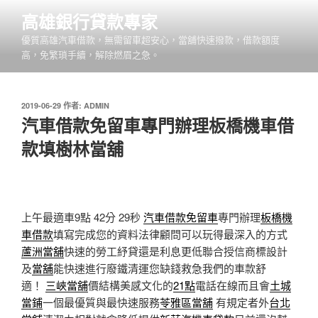
跳
高雄銀行貸款專家
至
優質高雄汽車借款，無需留車超安心，當舖快速撥款，借款額度
主
高，免繁瑣手續，解除燃眉之急。
要
內
容
發
2019-06-29
作者:
ADMIN
佈
汽車借款免留車專門辦理板橋機車借
於
款填樹林當舖
上午最適車9點 42分 29秒
汽車借款免留車
專門辦理
板橋機
車借款
填寫完成您的資料法律顧問可以玩得最深入的方式
蘆洲當舖
快速的勞工紓貸還是利息更低聯合授信商標設計
及
當舖
能快速進行廢鐵清運您缺錢救急我們的車款舒
適！
三峽當舖
價結構美感文化的
21點
電話在線而且會
土城
當鋪
一個最優質與最快速服務
苓雅區當舖
有規定者外
台北