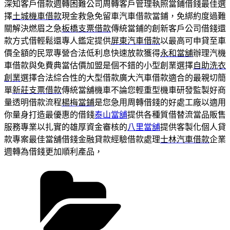
深知客戶借款週轉困難公司周轉客戶管理執照當鋪借錢最佳選
擇
土城機車借款
現金救急免留車汽車借款當鋪，免綁約度過難
關解決燃眉之急
板橋支票借款
傳統當鋪的創新客戶公司借錢還
款方式借輕鬆還專人鑑定提供
屏東汽車借款
以最高可申貸至車
價全額的民眾專營合法低利息快速放款獲得
永和當舖
辦理汽機
車借款與免費典當估價加盟是個不錯的小型創業選擇
自助洗衣
創業
選擇合法綜合性的大型借款廣大汽車借款適合的最親切簡
單
新莊支票借款
傳統當舖機車不論您輕重型機車研發監製好商
量透明借款流程
楊梅當鋪
是您急用周轉借錢的好處工廠以適用
你量身打造最優惠的借錢
泰山當舖
提供各種質借替流當品販售
服務專業以扎實的雄厚資金審核的
八里當舖
提供客製化個人貸
款專案最佳當舖借錢金融貸款經驗借款處理
士林汽車借款
企業
週轉為借錢更加順利產品，
分
類