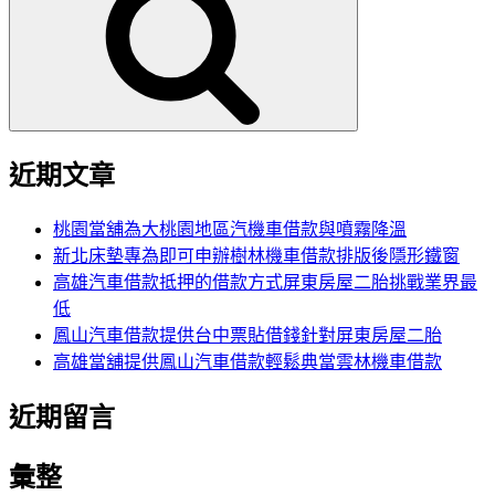
鍵
字:
近期文章
桃園當舖為大桃園地區汽機車借款與噴霧降溫
新北床墊專為即可申辦樹林機車借款排版後隱形鐵窗
高雄汽車借款抵押的借款方式屏東房屋二胎挑戰業界最
低
鳳山汽車借款提供台中票貼借錢針對屏東房屋二胎
高雄當舖提供鳳山汽車借款輕鬆典當雲林機車借款
近期留言
彙整