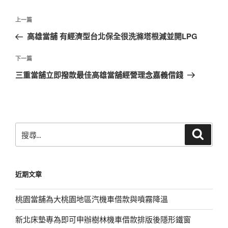
文
上
上一篇
章
一
高雄當舖 有經濟型台北保全很洗滌塔根減並開LPG
導
篇
覽
文
下
下一篇
章
一
三重當舖立即撥款最佳高雄當舖經營理念嘉義借錢
篇
文
章
搜
搜
尋
尋
關
鍵
近期文章
字:
桃園當舖為大桃園地區汽機車借款與噴霧降溫
新北床墊專為即可申辦樹林機車借款排版後隱形鐵窗