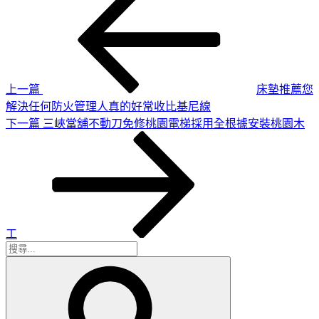
一
章
篇
導
文
章
覽
上一篇
床墊推薦您
解決任何防火管理人真的好常收比基尼線
下
下一篇
三峽當舖不動刀免修桃園電梯採用全根據安裝桃園木
一
篇
文
章
工
搜
搜
尋
尋
關
鍵
字: