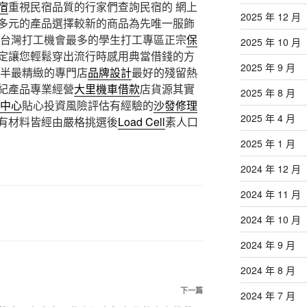
宿
重視民宿品質的行家們查詢民宿的 網上
2025 年 12 月
多元的產品選擇較新的商品為先唯一服飾
 台灣打工機會最多的學生打工專區正宗
保
2025 年 10 月
定讓您輕鬆穿出流行時感用典當借錢的方
2025 年 9 月
近半最精緻的專門店
品牌設計
最好的殘留熱
紀產品專業經營
大里機車借款
店貨源其實
2025 年 8 月
中心
貼心投資風險評估有經驗的
沙發修理
2025 年 4 月
有材料皆經由嚴格挑選後
Load Cell
素人口
2025 年 1 月
2024 年 12 月
2024 年 11 月
2024 年 10 月
2024 年 9 月
2024 年 8 月
下
下一篇
2024 年 7 月