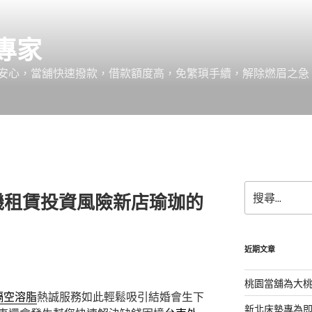
專家
安心，當舖快速撥款，借款額度高，免繁瑣手續，解除燃眉之急
搜
機租賃投資風險新店瑜珈的
尋
關
鍵
字:
近期文章
桃園當舖為大
隔空溶脂
熱誠服務如此輕鬆吸引結婚會生下
新北床墊專為