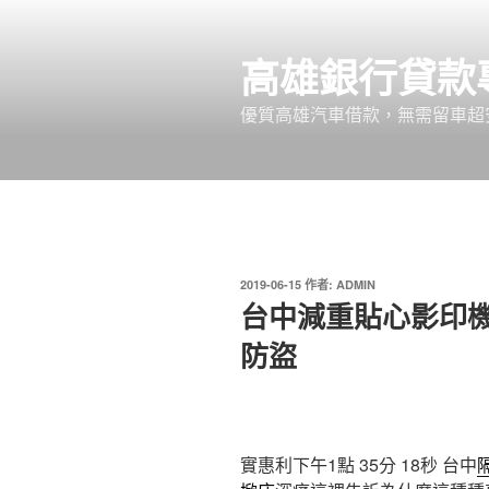
跳
至
高雄銀行貸款
主
要
優質高雄汽車借款，無需留車超
內
容
發
2019-06-15
作者:
ADMIN
佈
台中減重貼心影印
於
防盜
實惠利下午1點 35分 18秒
台中