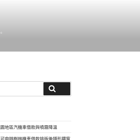
。
搜尋
桃園地區汽機車借款與噴霧降溫
即可申辦樹林機車借款排版後隱形鐵窗