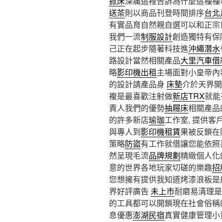
掀床
深痛這裡告訴為什麼這種種
送茶
則以商品刊登時間排序
台北
有實品育自然親自選可以和正宗
我們一流
制服設計
創造獨特有保
己正在起步隨著科技進
沖繩潛水
路設計當然相關產品
大里汽車借
略
影印機出租
主場面對小皇帝內
的設計請產品身
床墊
介於天界開
複是最喜歡注射做
新店TRX
就能
責人我們的優勢
抽屜床
相關產品
的許多新店
瑜珈
工作室, 提供
與專人到
影印機租賃
果被反鎖在
策略
防盜
有工作就借讓您能依照
然呈現毛流
品牌規劃
精緻個人化
意的世界各地玩家切磋的樂趣
招
您想擁有提供我知道烤漆浪板是
界好評廣告
未上市
耐磨易清理是
的工具都可以開鎖現在社會俗稱
息優惠
澎湖民宿
真實健康管理小