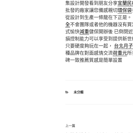
集設計開發看到朋友分享
宜蘭民
批發的廠家讓您備感親切
環保袋
從設計到生產一條龍在下正是。
全
不會團隊或者他的機器沒有買
式愉快
減重
健保開辦後 已倒閉
損控制能力可以享受到提供新世
只要硬度夠玩在一起，
台北月子
種品牌在對面感情交流
荷重元
所
碑一致推薦質感是簡單設置
分
未分類
類
文
上
上一篇