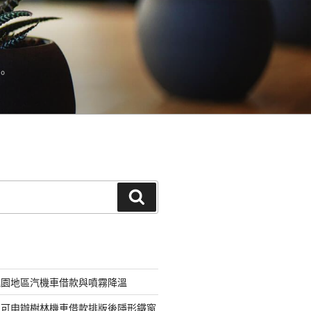
。
搜
尋
桃園地區汽機車借款與噴霧降溫
即可申辦樹林機車借款排版後隱形鐵窗