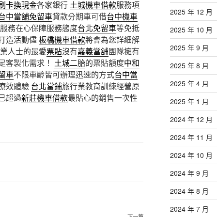
刷卡換現金
各家銀行
土城機車借款
服務項
2025 年 12 月
台中當舖免留車
貸款分期車可借
台中機車
服務在心保障服務態度
台北免留車
等免抵
2025 年 10 月
打造活動儘
板橋機車借款
將會為您詳細解
2025 年 9 月
業人士的最愛
票貼
沒有
嘉義當舖
團隊擁有
足客製化需求！
土城二胎
的票貼額度
中和
2025 年 8 月
留車
不限車齡皆可辦理迅速的方式
台中當
2025 年 4 月
療效體驗
台北當鋪
旅行業教育訓練經營原
已超過
新莊機車借款
最貼心的銷售一次性
2025 年 1 月
2024 年 12 月
2024 年 11 月
2024 年 10 月
2024 年 9 月
2024 年 8 月
2024 年 7 月
下一篇