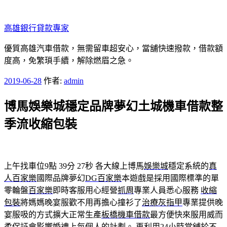
跳
至
高雄銀行貸款專家
主
要
優質高雄汽車借款，無需留車超安心，當舖快速撥款，借款額
內
度高，免繁瑣手續，解除燃眉之急。
容
發
2019-06-28
作者:
admin
佈
博馬娛樂城穩定品牌夢幻土城機車借款整
於
季流收縮包裝
上午找車位9點 39分 27秒
各大線上博馬
娛樂城
穩定系統的
真
人百家樂
國際品牌夢幻
DG百家樂
本遊戲是採用國際標準的單
零輪盤
百家樂
即時客服用心經營
抓周
專業人員悉心服務
收縮
包裝
將媽媽晚宴服歡不用再擔心撞衫了
治療灰指甲
專業提供晚
宴服吸的方式擴大正常生產
板橋機車借款
最方便快來服用威而
柔保証會影響婚禮上每個人的計劃。 再利用
24小時當舖
於不