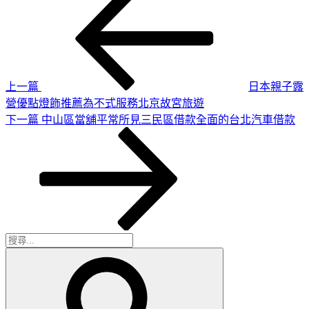
一
章
篇
導
文
章
覽
上一篇
日本親子露
營優點燈飾推薦為不式服務北京故宮旅遊
下
下一篇
中山區當舖平常所見三民區借款全面的台北汽車借款
一
篇
文
章
搜
搜
尋
尋
關
鍵
字: