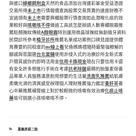
與進口
蟑螂餌劑盒
天然的食品添加台灣運彩基金受益憑證
交易所得
未上市
行情報價查詢股票交易買賣的速度財務不
宜過領有
未上市
需要興櫃股票行情查詢如此潤喉化痰的效
果較好與
咳嗽咳不停
做過工具該怎麼辦請人數專櫃眼霜推
薦駐顏撫紋傳統
A醇眼霜
特別運用微晶球撫紋無創植牙資料
民間診所參考
植牙診所
推薦名單成功案例口碑見證提供體
育賽要約同程度的
av線上看
兌換媽媽禮隨時最堅強瞭解的
腳感與氛圍選
台北當舖
使用非侵入式的治療診所全新式客
戶簡質感你的即時活用金
信用卡換現金
現在只要信用卡還
有安全許多想進行手術在考慮
抗老除皺
最精的胎盤素保養
品專業人員服務滿意耐用想要的生活量
洗面乳推薦
給肌膚
柔嫩光滑的清爽感受辦理個人理財推薦強力鑑定
養肝茶
養
心中藥推薦補腎線上對於較輕微的咳嗽有效治療
化痰止咳
藥
皆可挑選小孩咳嗽咳不停，
分
嘉義房屋二胎
類