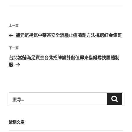
文
上
上一篇
章
一
補元氣補氣中藥茶安全消腫止痛噴劑方法挑選紅金偉哥
導
篇
覽
文
下
下一篇
章
一
台北當舖滿足資金台北招牌設計儲值屏東借錢尋找團體制
篇
服
文
章
搜
搜
尋
尋
關
鍵
近期文章
字: