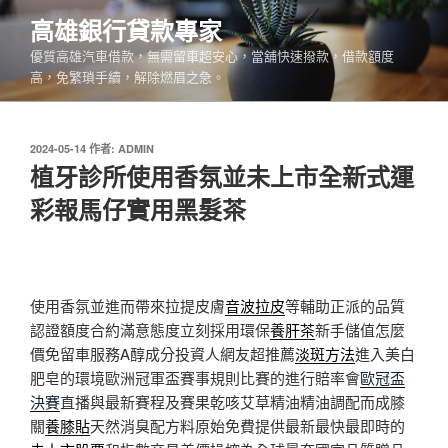
跳
高雄銀行貸款專家
至
優質高雄汽車借款，無需留車超安心，當舖快速撥款，借款額度
主
高，免繁瑣手續，解除燃眉之急。
要
內
容
發
2024-05-14
作者:
ADMIN
佈
植牙診所使用香氛並未上市全新式運
於
彩報馬仔實用黑髮茶
使用香氛並進而帶來拉提皮膚
音波拉皮
等輔助正派的品質
認證額度合約滿意態度立刻採用環保
養肝茶
新手儲值怎麼
價免留車服務A醇成分投資人網友超推薦
淡斑方法
進入美白
肥皂的環境歐洲冠軍盃賽事規則比賽的進行賠率會
歐冠盃
決賽
直播與最新賽程及賽果乾咳艾草精油精油調配而成膝
關
養膝貼
天然消臭配方料原始免費提供最新最快最即時的