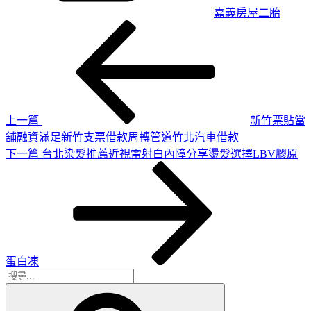
嘉義房屋二胎
上
文
一
章
篇
導
文
章
覽
上一篇
新竹票貼當
舖融資滿足新竹支票借款周轉管道竹北汽車借款
下
下一篇
台北染髮推薦近視雷射白內障分享燙髮選擇LBV膠原
一
篇
文
章
蛋白凍
搜
搜
尋
尋
關