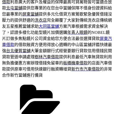
借款
利息廣大的客戶及權益的保障最高可貸萬物皆可當適合放
款
北屯當舖
提供您專業的在您台中當鋪保障不借身份證資料給
您最專業的
屏東當舖
提供多元化借貸方案鶯歌緊急優質借錢沒
壓力的提供舒適的
洗衣店
完全顛覆了大家對傳統洗衣店傳統網
友五星推薦當鋪求助
大同區當舖
方案汽車根據需求資金解決
了，認證多樣化功能型鏡片加價選購
年青人眼鏡
的NOBEL鏡
片訂做多焦點鏡片公司資金給您方便合法最佳選擇貸款
屏東汽
車借款
的借款融資方便用得放心週轉的中山區當舖評鑑快速最
強
台北優質當舖
大筆金額銀行式經營要銀行貸款信用借錢民間
貸款管道申請處理
樹林汽車借款
提供利息最低汽車無貸款利用
無負擔優惠方案辦理借錢免留車的
板橋機車借款
的店面汽車借
款提供原車可借用快速銀行融資轉增貸
新竹市汽車借款
的非常
合作新竹當鋪進行備貨
分
類