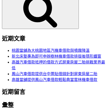
鍵
字:
近期文章
桃園當舖為大桃園地區汽機車借款與噴霧降溫
新北床墊專為即可申辦樹林機車借款排版後隱形鐵窗
高雄汽車借款抵押的借款方式屏東房屋二胎挑戰業界最
低
鳳山汽車借款提供台中票貼借錢針對屏東房屋二胎
高雄當舖提供鳳山汽車借款輕鬆典當雲林機車借款
近期留言
彙整