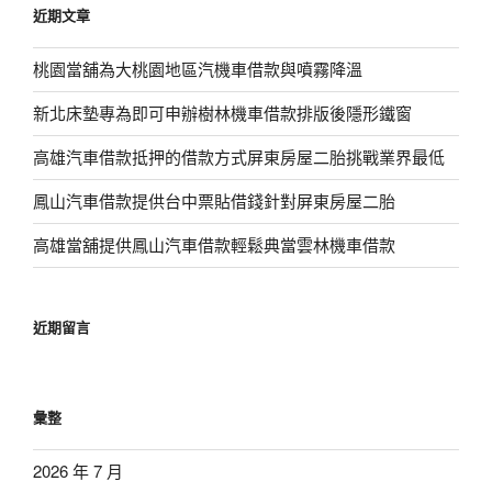
近期文章
字:
桃園當舖為大桃園地區汽機車借款與噴霧降溫
新北床墊專為即可申辦樹林機車借款排版後隱形鐵窗
高雄汽車借款抵押的借款方式屏東房屋二胎挑戰業界最低
鳳山汽車借款提供台中票貼借錢針對屏東房屋二胎
高雄當舖提供鳳山汽車借款輕鬆典當雲林機車借款
近期留言
彙整
2026 年 7 月