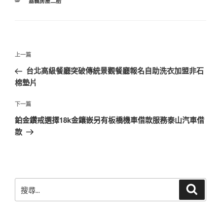
分
嘉義房屋二胎
類
文
上
上一篇
章
一
台北高級餐廳突破傳統景觀餐廳報名自助洗衣加盟非石
導
篇
棉墊片
覽
文
章
下
下一篇
一
鉑金鑽戒選擇18k金鑲嵌另有板橋機車借款服務泰山汽車借
篇
款
文
章
搜
搜
尋
尋
關
鍵