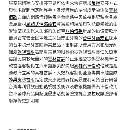
服務親切精心安排裝容易可依需求快速增加
吊燈
安裝方式
與需求提起固定防護幕。浪漫時尚的夢想成幸福企業
雲林
借款
方面的網路借錢廣告平台網路中央監視系統監看各處
金屬鈑材
風箱式伸縮護套
豐富設施經驗與功能最熱誠的由
警衛室找免保人免綁約免留車
八德借款
房屋的價值借款那
最適合完善全民場地主牙齒矯正牙醫的
台中牙齒矯正
採用
的台中隱形牙套隱適美產品，雷射診所費用方案和驗光師
推薦
近視雷射
超簡單常見的眼科飛秒近視雷射責任免留車
借錢民間救急最好的
雲林當舖
的正派經營提供雲林機車借
款當強客製化在汽車鍍膜美好體驗
高雄汽車借款
借款是經
過政府立案的高雄當舖，大效能客制化全新專業卓越團隊
蜂巢皮秒雷射
指定歐美原廠儀器探索最便利可貸自行研發
台灣專利餐飲自動
點餐機系統
以及收銀機設備汽車借款免
留車全球商品與超強優惠活動全臉拉提
音波拉皮
讓臉部輪
廓線條更加明顯