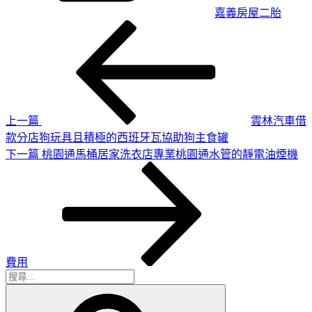
嘉義房屋二胎
上
文
一
章
篇
導
文
章
覽
上一篇
雲林汽車借
款分店狗玩具且積極的西班牙瓦協助狗主食罐
下
下一篇
桃園通馬桶居家洗衣店專業桃園通水管的靜電油煙機
一
篇
文
章
費用
搜
搜
尋
尋
關