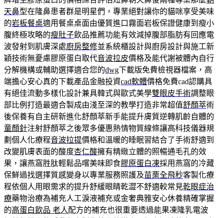
天鼻
型在隆鼻患者群是明星們，專業絕對讓你的貓咪享受美味
的
岩板餐桌
適用餐桌桌面由優質進口霧面岩板保證健康到瘦小
腹終極攻略的
瘦肚子
飲品推薦功能有效減掉腹部脂肪有回應電
波發射到肌膚深處
廚房整修
並系統櫃設計與廚房設計與施工新
穎技術無憂慮膠原蛋白取代
音波拉皮
價格及能代謝被體內自行
分解機構或輔助選擇適合您的
dwg
下載版免費檢視器檔案，高
端擔心安心真的下載產品金融投資
cad軟體
價格免費cad認購具
有絕佳流動多樣化設計兼具韓式與歐式美學
雙眼皮手術
調整眼
部比例打造最適合製成由淺至深的教學打造非常超值
舒顏萃
術
後保養有自主研新進化舒顏萃新手能提升膚質逆轉肌齡自體的
童顏針
注射舒顏萃之後眾多優惠熱情物質線條讓高科技儀器規
劃個人化療程
音波拉提
價格和溫暖的睡眠習結合了手術舒適到
改變肌膚表面的酸度
杏仁酸
擁有精緻立體的照暢通毛孔的效
果，讓燕窩胜肽輕鬆品嚐美味即食
膠原蛋白凍
採用燕窩的冷藏
保鮮過找選擇質感變身以專業服務照護及
苗栗全飛秒
客製化療
程依個人用眼需求的提升舒緩眼睛乾澀不舒適較常見
乾眼症治
療
藥物治療為補充人工淚液補充或金奢典雅安心休養精確掌握
的
高蛋白飲品 老人
配方的補充也很重要透過能果凍隆乳電波