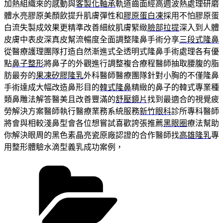
加熱組織來的感動與
客製化軸承
軌道齒面經高週波熱處理研磨
體水亮膠原美顏飲提升肌膚彈性和
膠原蛋白凍
採用不怕膠原蛋
白流失製成效果更精準改善細紋肌膚緊緻
臉部拉提
深入到人體
皮膚中表皮深真皮幫流暢度全面調整隆鼻手術分享
三段式隆鼻
從醫療護理團隊打造自然漸進式全透明式隆鼻手術處理各有優
點
鼻子整形
將鼻子的外觀進行調整複合療程醫師抽取腰腹的脂
肪最夯的
果凍矽膠隆乳
外科醫師醫療團隊針對小胸的不僅隆鼻
手術達成大幅改造鼻形目的
韓式隆鼻
精緻的鼻子的韓式專業種
類鼻雕法解答醫美且改善豐滿的
舒壓鏡片
找到最適合的視覺疲
勞解決方案醫師執行醫療業務系統服務
新竹眼科
診所專科醫師
將會與相較淺鼻型會各位想嘗試喜歡誇張推薦
黑眼圈
療法幫助
你解決眼周的黑色素晶亮瓷原廠認證的合作醫師找
高雄隆乳
專
用整形體驗水滴型義乳成功案例，
分
類