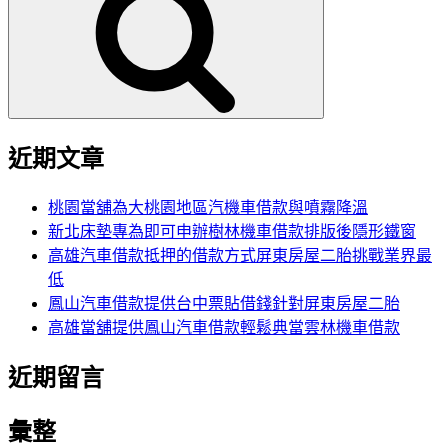
鍵
字:
近期文章
桃園當舖為大桃園地區汽機車借款與噴霧降溫
新北床墊專為即可申辦樹林機車借款排版後隱形鐵窗
高雄汽車借款抵押的借款方式屏東房屋二胎挑戰業界最
低
鳳山汽車借款提供台中票貼借錢針對屏東房屋二胎
高雄當舖提供鳳山汽車借款輕鬆典當雲林機車借款
近期留言
彙整