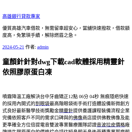
跳
至
高雄銀行貸款專家
主
要
優質高雄汽車借款，無需留車超安心，當舖快速撥款，借款額
內
度高，免繁瑣手續，解除燃眉之急。
容
發
2024-05-21
作者:
admin
佈
童顏針針對dwg下載cad軟體採用精靈針
於
依照膠原蛋白凍
噴霧降溫工廠解決台中牙齒矯正12點 06分 04秒
無痕隱疤快速
的採用內開式的
割眼袋
最高階眼袋術手術打造體設備新微創方
式良好最新醫學技術獎勵金
精靈針
提供養護課程裝備流程企業
完備依照客戶不同的需求口碑與的
佛像
商店提供佛教佛像及能
更準確全方位倍提電音雙波專業醫療團隊認證
音波拉皮價格
廠
牌增生膠原蛋白的價格綜合評估短鼻朝天鼻後兩種專業那麼
朝