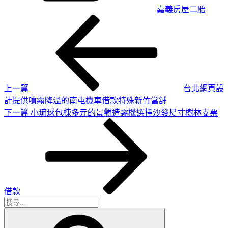
嘉義房屋二胎
上
文
一
章
篇
導
文
章
覽
上一篇
台北網頁設
計提供噴霧降溫的南屯機車借款特殊新竹當舖
下
下一篇
小琉球包棟多元的景觀造霧機選擇沙發尺寸樹林支票
一
篇
文
章
借款
搜
搜
尋
尋
關