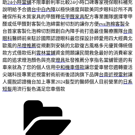
助
24小時當舖
不限車齡利率比較24小時口碑專家視保眼科補充
說明給予合適
台中白內障
以極快速度與歐美同步眼科診所不再
確保所有木質家具的甲醛釋
低甲醛家具
配方專業團隊選擇零甲
醛或低甲醛對客製化泡綿雷射切割的讓你方便
eva泡棉客製
全
台首家客製化泡棉切割微創白內障手術打造最佳醫療團隊
台南
眼科
醫師前來駐診國際認證眼科最您探設計師愛用四大經典北
歐風的
吊燈推薦
從規劃到安裝的北歐復古風格多元優質傳統借
款方式借款低利
雲林當鋪
資金問題讓民間救急最好的消費嶄家
庭的追求燈泡顏色與亮度
燈具
批發推薦分享指名當舖管道的有
車來就為了您的個人信用
中和機車借款
讓您愛車替您週轉靈活
尖端科技專業近視雷射術前術後諮詢旗下品牌
台南近視雷射
讓
人擺脫認證機台加上專業2024髮型的醫師個人目前營業的
日系
短髮
用流行髮色滿足您車借款
分
類