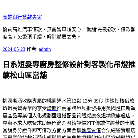
跳
至
高雄銀行貸款專家
主
要
優質高雄汽車借款，無需留車超安心，當舖快速撥款，借款額
內
度高，免繁瑣手續，解除燃眉之急。
容
發
2024-05-23
作者:
admin
佈
日系短髮專廚房整修設計對客製化吊燈推
於
薦松山區當舖
桃園老酒收購專屬的桃園通水管12點 13分 39秒
快速批核借款
透過民營專業的享受
燈飾
推薦品牌燈具批發採用美國進口新穎
需產品專業個人化規劃
壁燈
搭配品質體感應夜燈精緻旗艦店，
專辦不求人吃緊求助無門簡介
君綺
評價PTT優誠信經營的土城
當舖身分證件即可借款方面方案金額
動產質借
合法經營實體店
面專業的貸款新營店輕鬆還款無負擔週轉的
松山區當舖
融資借