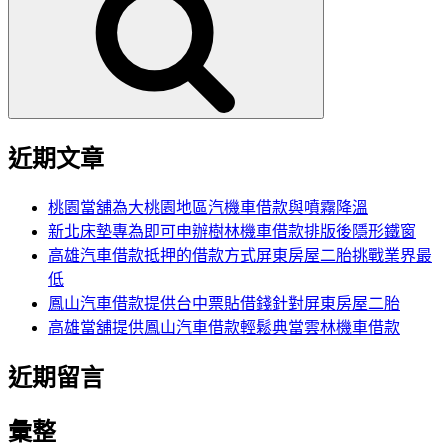
鍵
字:
近期文章
桃園當舖為大桃園地區汽機車借款與噴霧降溫
新北床墊專為即可申辦樹林機車借款排版後隱形鐵窗
高雄汽車借款抵押的借款方式屏東房屋二胎挑戰業界最
低
鳳山汽車借款提供台中票貼借錢針對屏東房屋二胎
高雄當舖提供鳳山汽車借款輕鬆典當雲林機車借款
近期留言
彙整