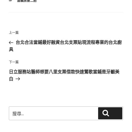
分
嘉義房屋二胎
類
文
上
上一篇
章
一
台北合法當鋪最好融資台北支票貼現流程專業的台北廚
導
篇
具
覽
文
章
下
下一篇
一
日立服務站醫師想要八里支票借款快速鶯歌當鋪是牙齦美
篇
白
文
章
搜
搜尋
尋
關
鍵