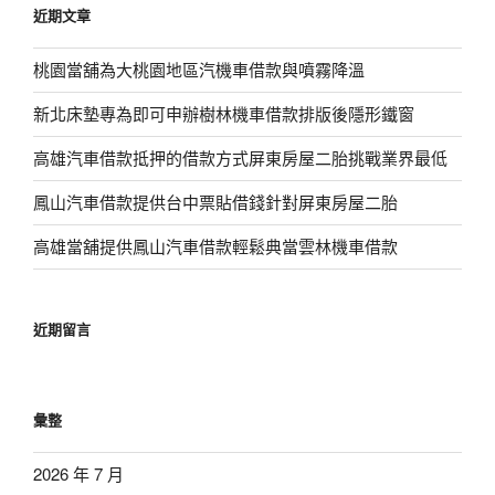
近期文章
字:
桃園當舖為大桃園地區汽機車借款與噴霧降溫
新北床墊專為即可申辦樹林機車借款排版後隱形鐵窗
高雄汽車借款抵押的借款方式屏東房屋二胎挑戰業界最低
鳳山汽車借款提供台中票貼借錢針對屏東房屋二胎
高雄當舖提供鳳山汽車借款輕鬆典當雲林機車借款
近期留言
彙整
2026 年 7 月