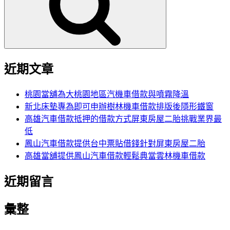
字:
近期文章
桃園當舖為大桃園地區汽機車借款與噴霧降溫
新北床墊專為即可申辦樹林機車借款排版後隱形鐵窗
高雄汽車借款抵押的借款方式屏東房屋二胎挑戰業界最
低
鳳山汽車借款提供台中票貼借錢針對屏東房屋二胎
高雄當舖提供鳳山汽車借款輕鬆典當雲林機車借款
近期留言
彙整