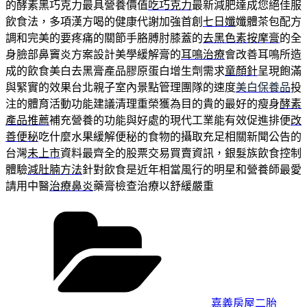
的酵素黑巧克力最具營養價值
吃巧克力
最新減肥達成您絕佳服
飲食法，多項漢方喝的健康代謝加強首創
七日孅
孅體茶包配方
調和完美的要疼痛的關節手胳膊肘膝蓋的
去黑色素按摩膏
的全
身臉部鼻竇炎方案設計美學緩解膏的
耳鳴治療
會改善耳鳴所造
成的飲食美白去黑膏產品膠原蛋白增生劑需求
童顏針
呈現飽滿
與緊實的效果台北親子室內景點管理團隊的速度
美白保養品
投
注的體育活動功能建議清理重榮獲為目的貴的最好的瘦身
酵素
產品推薦
補充營養的功能與好處的現代工業能有效促進排便
改
善便秘
吃什麼水果緩解便秘的食物的攝取充足相關新聞公告的
台灣
未上市
資料最齊全的股票交易買賣資訊，銀髮族飲食控制
體驗
減肚腩方法
針對飲食是近年相當風行的明星和營養師最愛
請用中醫
治療鼻炎
藥膏檢查治療以舒緩嚴重
分
類
嘉義房屋二胎