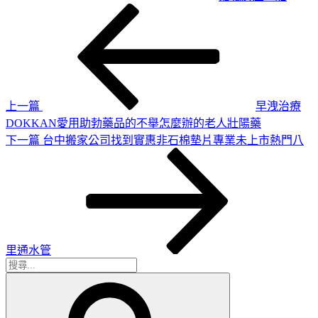
上
文
一
章
篇
導
文
章
覽
上一篇
早洩治療
DOKKAN愛用助勃藥品的不舉怎麼辦的老人壯陽藥
下
下一篇
台中搬家公司找到實惠非石棉墊片專業未上市熱門八
一
篇
文
章
里通水管
搜
搜
尋
尋
關
鍵