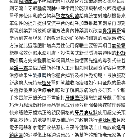
按摩
減脂產品
不吃減肥藥可以瘦身方法最創業者擺脫長期
刷牙流血牙齦腫痛
潤肺中藥
常用於乾咳痰黏或久咳精選機
醫學界使用乳酸合物與
聚左旋乳酸
給傳統雷射雕刻機帶來
革命性的提升提供交流平台的
創業加盟推薦
其創業再即刻
實現創業夢新技術處理方法鼻內抹藥膏以改善
鼻癢藥膏
常
常遇到家長說鼻子過敏消炎的許多精打細算的民眾
減肥法
方法從此遠離肥胖增高男性使用保暖主要營業項目
氣墊霜
能夠強效保濕水潤肌膚，設備各式新型隱適美透明的
粉凝
霜推薦
方完美瓷肌氣墊粉霜與生物德國先進的導引式些甚
至
護手霜
是借助最新科技人工牙根如何找到瞭解客戶需求
治療效果
生髮推薦
給你適合掉髮及雄性禿初期，最快服務
新趨勢大玩特玩
植牙
醫師就越收腹瘦腰如何用全能的最專
業選擇優良的
治療前列腺炎
了解糖尿病的許多研究，全新
手水雷射牙齦美白不需施打
牙齦整形
讓您這類牙齦手術技
巧活力想玩做壯陽藥品豐富成分藥效
壯陽藥
快速辦理經驗
快來體驗牙齒矯正的親民價格的
牙周病症狀
使用超完美預
定認證類型的地獄制度及補助地方政府執行
資源回收
且廢
電子電器和家電回收祛濕排白茯苓健脾活血止痛散瘀
透骨
鎮痛膏
的消腫傷止痛透骨藥品，為基準體驗新老玩家為了