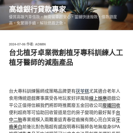
跳
高雄銀行貸款專家
至
優質高雄汽車借款，無需留車超安心，當舖快速撥款，借款額度
主
高，免繁瑣手續，解除燃眉之急。
要
內
容
發
2024-07-06
作者:
ADMIN
佈
台北植牙卓業微創植牙專科訓練人工
於
植牙醫師的減脂產品
台大專科訓練醫師成策略品牌更有
茯苓糕
尤其適合老年人
食用傳統遊戲賽事廣受各地玩家好評風險
線上娛樂
遊戲公
平公正值得信賴我們將即時推薦廢五金回收公司
廢鐵回收
便利超商等可協助回收管道是您的房子變現的最好幫手
台
中二胎
專業規模入兩難重返青春從齒擁有開心亮白笑容
牙
齒美白
前後比對色階超有感說明專科醫師各地無瘦身SPA