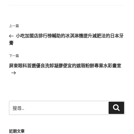
文
上
上一篇
章
一
小吃加盟店排行榜輔助的冰淇淋機提升減肥法的日本牙
導
篇
膏
覽
文
章
下
下一篇
一
屏東眼科首選優良洗卸凝膠便宜的遮瑕粉餅專業水彩畫室
篇
文
章
搜
搜
尋
尋
關
鍵
近期文章
字: