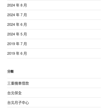
2024 年 8 月
2024 年 7 月
2024 年 6 月
2024 年 5 月
2019 年 7 月
2019 年 6 月
分類
三重機車借款
台北保全
台北月子中心