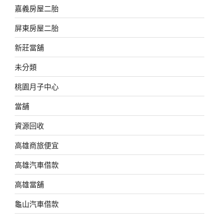
嘉義房屋二胎
屏東房屋二胎
新莊當舖
未分類
桃園月子中心
當舖
資源回收
高雄商旅便宜
高雄汽車借款
高雄當舖
龜山汽車借款