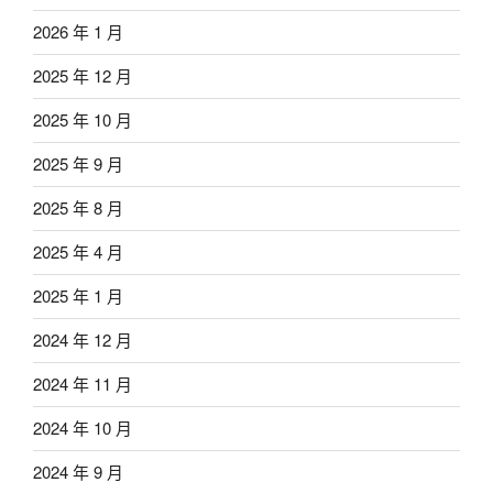
2026 年 1 月
2025 年 12 月
2025 年 10 月
2025 年 9 月
2025 年 8 月
2025 年 4 月
2025 年 1 月
2024 年 12 月
2024 年 11 月
2024 年 10 月
2024 年 9 月