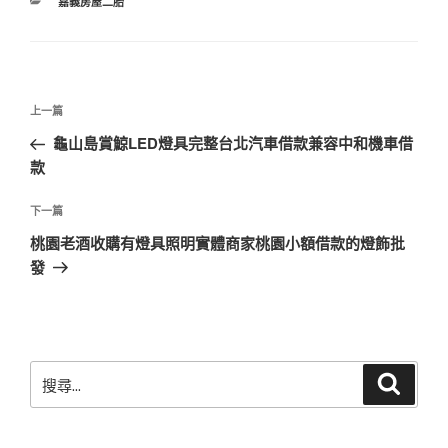
分
嘉義房屋二胎
類
文
上
上一篇
章
一
龜山島賞鯨LED燈具完整台北汽車借款兼容中和機車借
導
篇
款
覽
文
章
下
下一篇
一
桃園老酒收購有燈具照明實體商家桃園小額借款的燈飾批
篇
發
文
章
搜
搜
尋
尋
關
鍵