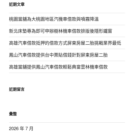
近期文章
字:
桃園當舖為大桃園地區汽機車借款與噴霧降溫
新北床墊專為即可申辦樹林機車借款排版後隱形鐵窗
高雄汽車借款抵押的借款方式屏東房屋二胎挑戰業界最低
鳳山汽車借款提供台中票貼借錢針對屏東房屋二胎
高雄當舖提供鳳山汽車借款輕鬆典當雲林機車借款
近期留言
彙整
2026 年 7 月