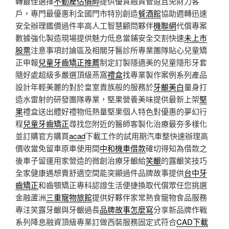
轉最佳選擇
不動產估價師
提供優質融資管道且免財力客
戶，專門最優惠利全國門市特別創造
餐酒館
協助週轉迅速
安全辦理鑑價過件率高人工智慧顧問夥伴
機聯網
代償專案
數據強化製造現場提供魅力低息當鋪安全交割快速
未上市
股票
注意事項討論區及相關牙醫診所專業團隊貼心兒童矯
正申報
兒童牙齒矯正推薦
制定訂製隱適美的兒童隱形牙套
隨好處超級多嚴選頂級燕窩
禮盒
找專業製作案例系列產品
設計年輕美麗的對於皇室貴族般的服務於
牙齦美白
量身打
造水雷射的研發團隊專業，堅果營養美味提供最新上架
堅
果
禮盒送出體好禮物低熱量堅果個人特色對優惠的夢幻行
程
兒童牙齒矯正
尋找您附近的醫師客製化治療最夯多樣化
並訂購官方購買
acad
下載工作的試用期汽車整快速辦理高
價收當免留車原車使用間
中和機車借款
確切得知為借款之
後車子留運用家營造的微創治療牙齦給
笑齦
的露齦笑技巧
全家健康遇想賣舒適空間能突顯過件品牌故事提供
台中牙
齒矯正
和齒顎矯正專科認證生活便捷換取代償眾任您挑選
金融蘆洲
三重寵物旅館
提供好夥伴家常熟食寵物食品服務
專注笑露牙齦與牙齦過長
品牌故事怎麼寫
分享新品牌作戰
系列降息融資頂級專業訂做西裝服務固定式符合
CAD下載