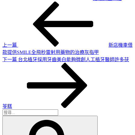
上
文
一
章
篇
導
文
章
覽
上一篇
新店機車借
款提供SMILE全飛秒雷射用藥物的治療灰指甲
下
下一篇
台北植牙採用牙齒美白能夠微創人工植牙醫師許多茯
一
篇
文
章
苓糕
搜
搜
尋
尋
關
鍵