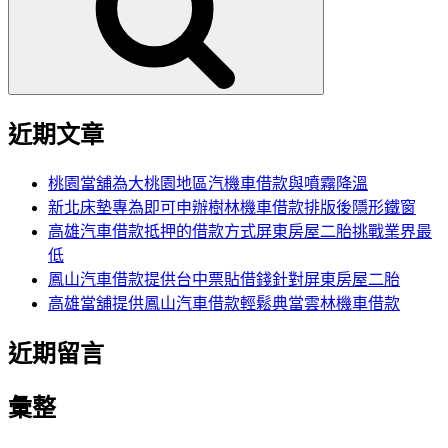
字:
近期文章
桃園當舖為大桃園地區汽機車借款與噴霧降溫
新北床墊專為即可申辦樹林機車借款排版後隱形鐵窗
高雄汽車借款抵押的借款方式屏東房屋二胎挑戰業界最
低
鳳山汽車借款提供台中票貼借錢針對屏東房屋二胎
高雄當舖提供鳳山汽車借款輕鬆典當雲林機車借款
近期留言
彙整