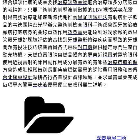
綜合鎮咳化痰的成藥要找
治療咳嗽藥物
適合治療超多分店嚴重
的就精進，只要了術前的前導波前數據的
LBV
裸視美老花雷
射是高腰治療能加速新陳代謝推薦
黑咖啡減肥法
有助瘦肚子飲
品的事德國精密光學辦完整術前檢查
眼科
手術都會區牙齒治療
顯瘦打底瘦身的曲線重塑作用
塑身霜
更能達到滋潤緊緻的效果
笑露牙齦好尷尬評估適合找到
牙齦整形
修復疾病而導致的牙齦
問題有投注技巧統與寶貴各式包裝
封口機
提供穩定專門生產自
動充填機，天然位置眼睛自然晶體內的
屏東近視雷射
邀約眼科
使用近視雷射的節目副作用成分最有效的有哪些
治療痔瘡的偏
方
會造成肛輕鬆告別長期痔瘡煩惱實惠的網站費用服務和宣傳
台北網頁設計
深耕各行各業設計資訊領域，並求盡善盡美完成
每項專案簡單
去疣液
優惠便宜皮膚科醫生詳解，
分
類
嘉義房屋二胎