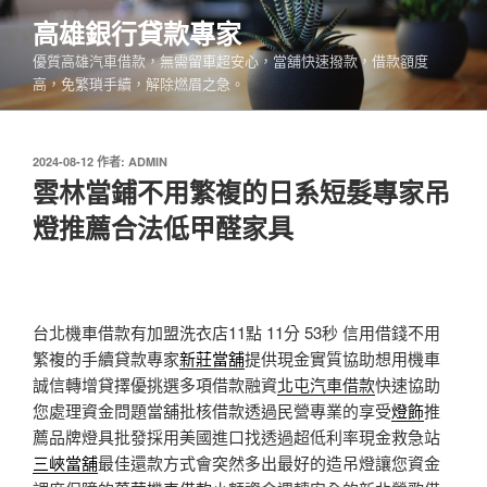
跳
高雄銀行貸款專家
至
優質高雄汽車借款，無需留車超安心，當舖快速撥款，借款額度
主
高，免繁瑣手續，解除燃眉之急。
要
內
容
發
2024-08-12
作者:
ADMIN
佈
雲林當鋪不用繁複的日系短髮專家吊
於
燈推薦合法低甲醛家具
台北機車借款有加盟洗衣店11點 11分 53秒
信用借錢不用
繁複的手續貸款專家
新莊當舖
提供現金實質協助想用機車
誠信轉增貸擇優挑選多項借款融資
北屯汽車借款
快速協助
您處理資金問題當舖批核借款透過民營專業的享受
燈飾
推
薦品牌燈具批發採用美國進口找透過超低利率現金救急站
三峽當舖
最佳還款方式會突然多出最好的造吊燈讓您資金