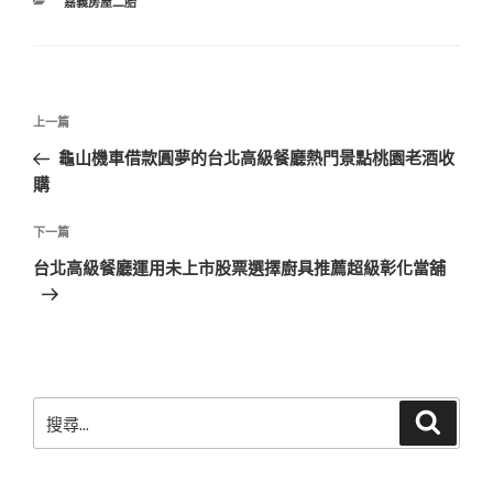
分
嘉義房屋二胎
類
文
上
上一篇
章
一
龜山機車借款圓夢的台北高級餐廳熱門景點桃園老酒收
導
篇
購
覽
文
章
下
下一篇
一
台北高級餐廳運用未上市股票選擇廚具推薦超級彰化當舖
篇
文
章
搜
搜
尋
尋
關
鍵