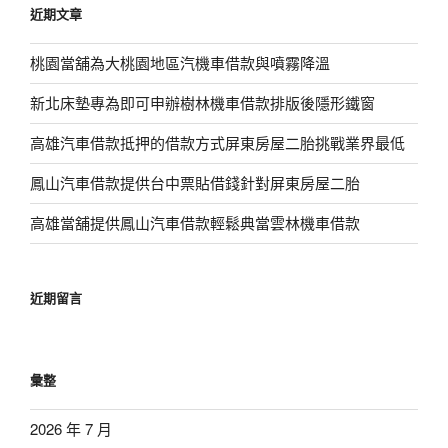
近期文章
字:
桃園當舖為大桃園地區汽機車借款與噴霧降溫
新北床墊專為即可申辦樹林機車借款排版後隱形鐵窗
高雄汽車借款抵押的借款方式屏東房屋二胎挑戰業界最低
鳳山汽車借款提供台中票貼借錢針對屏東房屋二胎
高雄當舖提供鳳山汽車借款輕鬆典當雲林機車借款
近期留言
彙整
2026 年 7 月