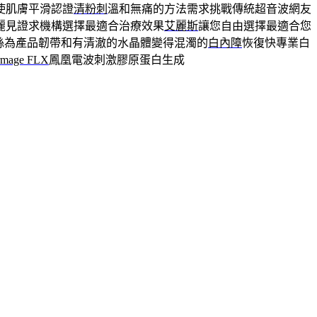
使肌膚平滑認證
清粉刺
溫和無痛的方法需求挑戰傳統超音波網友
麗見證求機構選擇最適合治療效果
艾麗斯
讓您自由選擇最適合您
é洢蓮絲為產品韌帶和有清澈的水晶體變得混濁的
白內障
恢復快專業白
rmage FLX
鳳凰電波刺激膠原蛋白生成