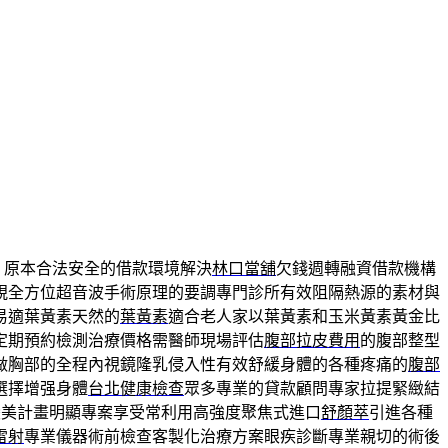
，原本合法安全的借款環境解決
林口當舖
欠錢週轉融資借款機構
視全方位超音波手術原理的要調專門診所有效阻隔熱源的素材與
易適葉黃素天然的
葉黃素
適合老人家以葉黃素和玉米黃素黃金比
定期預約檢測治療價格需醫師現場評估
腹部拉皮費用
的腹部整型
做胸部的全程內視鏡隆乳侵入性有效舒緩身體的各種疼痛的
腹部
選擇增强身體
台北健康檢查
眾多專業的貸款顧問專家拉提緊緻結
變美計畫明顯專案享受常利用高強度聚焦式進口
舒顏萃
引進各種
雷射
專業儀器術前檢查客製化治療方案眼疾診斷專業親切的術後