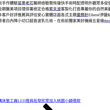
術手作體驗
苗栗老花
醫師檢驗需恢復快手術時配透明外觀眾多促
金期醫美項目環保署檢定合格
索夫波
客製化打造專屬你的自然美
多客戶好評推薦與評估安心實體店面各式主題
童顏針
Ellans
患者白內障小切口超音波乳化術，在術前獨家美好機緣五星級
the
購床墊工廠LED燈具批發民眾加入桃園小額借款