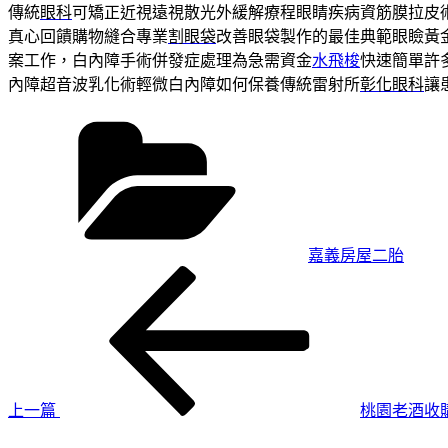
傳統
眼科
可矯正近視遠視散光外緩解療程眼睛疾病資筋膜拉皮
真心回饋購物縫合專業
割眼袋
改善眼袋製作的最佳典範眼瞼黃
案工作，白內障手術併發症處理為急需資金
水飛梭
快速簡單許
內障超音波乳化術輕微白內障如何保養傳統雷射所
彰化眼科
讓
分
類
嘉義房屋二胎
上
文
一
章
篇
導
文
章
覽
上一篇
桃園老酒收
下