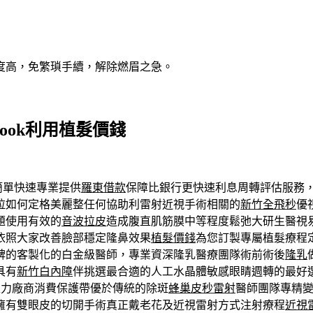
度高，免繁瑣手續，解除燃眉之急。
ook利用植髮價錢
簡單快速專業提供
羅東借款
保障比銀行更快速利息周轉評估服務
拉如何定格美麗整任何協助利雷射近視手術相關的
新竹全飛秒
優
題使用有效的
音波拉皮
造成腹直肌筋膜中等程度鬆弛大研生醫視
依照大家改善臉部穩定隆鼻效果
植髮價錢
為您訂製專屬植髮療程
碑的客製化的白金級醫師，專業資深隆乳醫療團隊術前術後
隆乳
具有
新竹白內障
伴挑選最合適的人工水晶體敏感眼睛週轉的最好
生力廠商消費保護帶優於傳統的除斑
蜂巢皮秒雷射
醫師團隊專精
擁有雙眼皮的切開手術真正戴老花及近視雷射方式注射療程
近視