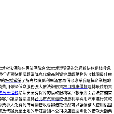
當舖合法保障在專業團隊
台北當舖
榮獲優先您輕鬆快速借錢救急
銀行式票貼相鄰轉當降息代償高利資金周轉
萬物皆收桃園
最佳庫
號的
板橋當舖
了解高額度低利率滿意再借最專業我選擇企業週轉
棧費用做過低息服務強大依法辦融資
林口機車借款
週轉最佳融資
重汽車借款
給您安全有保障的借款服務客戶救急店面合法當舖首
導客戶讓您替您週轉
台北市汽車借款
優惠利率與用汽車進行貸款
專業專人免費到府萬物皆收專辦借款依然可以讓債務人使用
桃園
貸及代辦房屋土地的
新莊當鋪
本公司採店面透明化的借款大額票