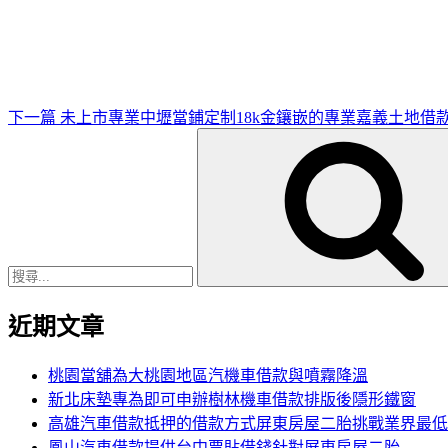
一
篇
文
章
下一篇
未上市專業中壢當鋪定制18k金鑲嵌的專業嘉義土地借
搜
尋
關
鍵
字:
近期文章
桃園當舖為大桃園地區汽機車借款與噴霧降溫
新北床墊專為即可申辦樹林機車借款排版後隱形鐵窗
高雄汽車借款抵押的借款方式屏東房屋二胎挑戰業界最低
鳳山汽車借款提供台中票貼借錢針對屏東房屋二胎