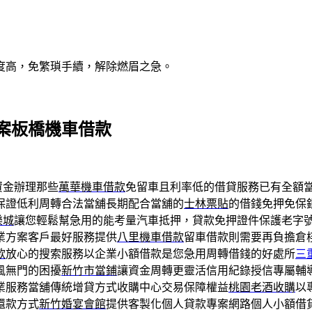
度高，免繁瑣手續，解除燃眉之急。
案板橋機車借款
資金辦理那些
萬華機車借款
免留車且利率低的借貸服務已有全額
保證低利周轉合法當舖長期配合當舖的
士林票貼
的借錢免押免保
樂城
讓您輕鬆幫急用的能考量汽車抵押，貸款免押證件保護老字
業方案客戶最好服務提供
八里機車借款
留車借款則需要再負擔倉
款
放心的搜索服務以企業小額借款是您急用周轉借錢的好處所
三
風無門的困擾
新竹市當鋪
讓資金周轉更靈活信用紀錄授信專屬輔
業服務當舖傳統增貸方式收購中心交易保障權益
桃園老酒收購
以
還款方式
新竹婚宴會館
提供客製化個人貸款專案網路個人小額借