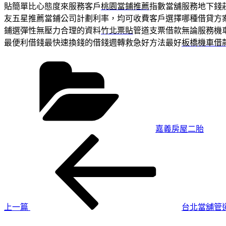
貼簡單比心態度來服務客戶
桃園當鋪推薦
指數當舖服務地下錢
友五星推薦當鋪公司計劃利率，均可收費客戶選擇哪種借貸方
鋪選彈性無壓力合理的資料
竹北票貼
管道支票借款無論服務機
最便利借錢最快速換錢的借錢週轉救急好方法最好
板橋機車借
分
類
嘉義房屋二胎
上
文
一
章
篇
導
文
章
覽
上一篇
台北當舖管
下