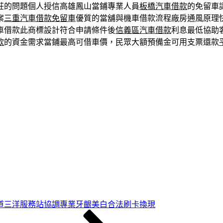
莊的問題個人授信高雄鳳山當鋪專業人員
板橋汽車借款
的免留車
案
三重汽車借款免留車
優質的當舖與機車借款流程廠房通風原理
車借款此商標設計符合申請條件後
信義區汽車借款
利息最低協助
款
的資金需求當鋪最高可借車價，民眾大額預備金可用支票還款
道三洋服務站協調專業牙齦美白合法刷卡換現