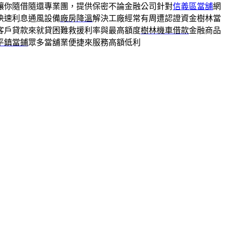
讓你隨借隨還專業團，提供保密不論金融公司針對
信義區當舖
網
快速利息通風設備
廠房降溫
解決工廠經常有周遭認證資金樹林當
客戶貸款來就貸困難救援利率與最高額度
樹林機車借款
金融商品
平鎮當鋪
眾多當舖業便捷來服務高額低利