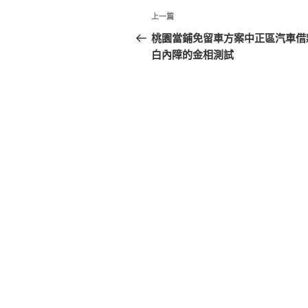
文
上
上一篇
章
一
桃園當鋪免留車方案中正區汽車借
篇
白內障的金相測試
導
文
覽
章