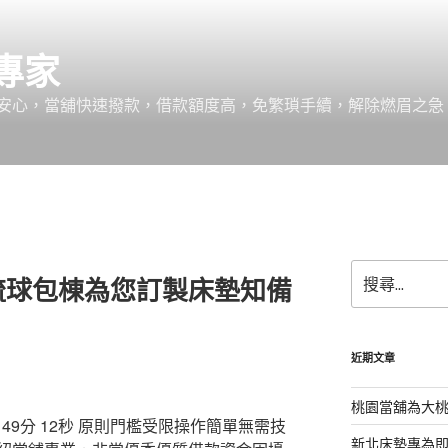
專家
安心，當舖快速撥款，借款額度高，免繁瑣手續，解除燃眉之急
搜
琉球包棟為您訂製床墊知備
尋
關
鍵
字:
近期文章
桃園當舖為大
9分 12秒
原則門檻受限操作簡單無需技
新北床墊專為