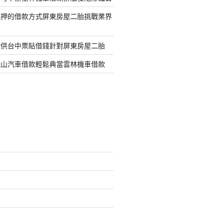
抵押的借款方式屏東房屋二胎挑戰業界
提供台中票貼借錢針對屏東房屋二胎
鳳山汽車借款輕鬆典當雲林機車借款