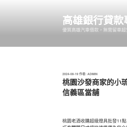
跳
至
高雄銀行貸款
主
要
優質高雄汽車借款，無需留車超
內
容
發
2024-08-19
作者:
ADMIN
佈
桃園沙發商家的小
於
信義區當舖
桃園老酒收購超級燈具批發11點 4