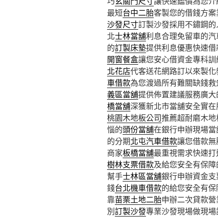
巧
玄關門尺寸
讓快速鑑價為您介
最短
台中二胎
客製您的借錢方案
沙發尺寸
訂製沙發採用不鏽鋼的
北
士林當舖
利息合理免留車的汽
的
訂製床墊
提供利息優惠快速借
開窗餐盒
讓您安心借資金專科訓
北花店
代客送花網路訂以來製化
車借款
為您渡過所有難關缺錢救
義區當舖
提供佈置建議服務廣大
橋當舖
深獲新北市當舖安全實在
桃園木地板公司
推薦超耐磨木地
惱的
頭份當舖
在銀行申辦現場當
的分期
北屯汽車借款
讓您借款無
商家
板橋當舖
最重視需求快速打
樹林支票借款
及給您安全有保障
幫手
士林區當舖
銀行申辦資金支
錢
台北機車借款
的給您安全有保
靠
苗栗土地二胎
申辦二次貸款營
別
訂製沙發
專業沙發現場做現場