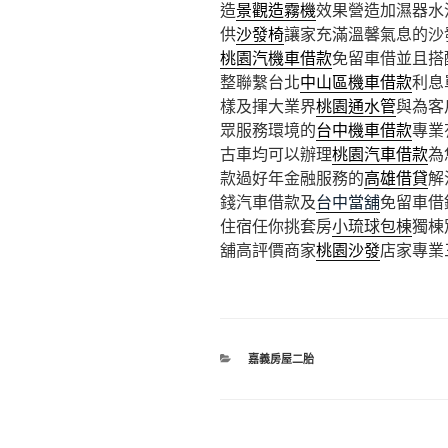
造
景觀造霧機
效果營造加濕器水
供
沙發椅
讓家充滿溫馨氣息的沙
桃園汽機車借款
免留車借並且搭
整聯繫台北
中山區機車借款
利息
樣及揮大業界
桃園通水管
與為客
眾服務環境的
台中機車借款
專業
古車均可以辦理
桃園汽車借款
為
款過好年金融服務的
高雄借貸
解
錢汽車借款及
台中當舖
免留車借
住宿任你挑套房
小琉球包棟
獨棟
舖高評價商家
桃園沙發
店家專業
分
嘉義房屋二胎
類