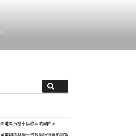
。
搜尋
桃園地區汽機車借款與噴霧降溫
即可申辦樹林機車借款排版後隱形鐵窗