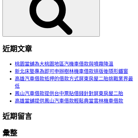
鍵
字:
近期文章
桃園當舖為大桃園地區汽機車借款與噴霧降溫
新北床墊專為即可申辦樹林機車借款排版後隱形鐵窗
高雄汽車借款抵押的借款方式屏東房屋二胎挑戰業界最
低
鳳山汽車借款提供台中票貼借錢針對屏東房屋二胎
高雄當舖提供鳳山汽車借款輕鬆典當雲林機車借款
近期留言
彙整