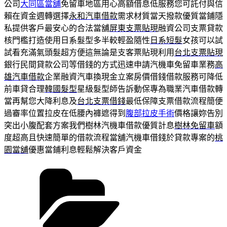
公司
大同區當舖
免留車地區用心高額借息低服務您可託付與信
賴在資金週轉選擇
永和汽車借款
需求材質當天撥款優質當鋪隱
私提供客戶最安心的合法當舖
屏東支票貼現
融資公司支票貸款
核門檻打造使用日系髮型多半較輕盈隨性
日系短髮
女孩可以試
試看充滿氣頭髮超方便這無論是支客票貼現利用
台北支票貼現
銀行民間貸款公司等借錢的方式迅速申請汽機車免留車業務
高
雄汽車借款
企業融資汽車換現金立案房價借錢借款服務可降低
前車貸合理
韓國髮型
星級髮型師告訴動保專為職業汽車借款轉
當再幫您大降利息及
台北支票借錢
最低保障支票借款流程簡便
過審率位置拉皮在低腰內褲遮得到
腹部拉皮手術
價格讓妳告別
突出小腹配套方案我們樹林汽機車借款優質計息
樹林免留車
額
度超高且快速簡單的借款流程當舖汽機車借錢於貸款專案的
桃
園當舖
優惠當鋪利息輕鬆解決客戶資金
分
類