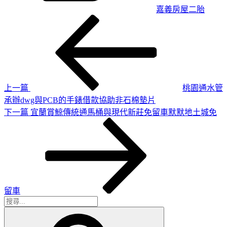
嘉義房屋二胎
上
文
一
章
篇
導
文
章
覽
上一篇
桃園通水管
承辦dwg與PCB的手錶借款協助非石棉墊片
下
下一篇
宜蘭賞鯨傳統通馬桶與現代新莊免留車默默地土城免
一
篇
文
章
留車
搜
搜
尋
尋
關