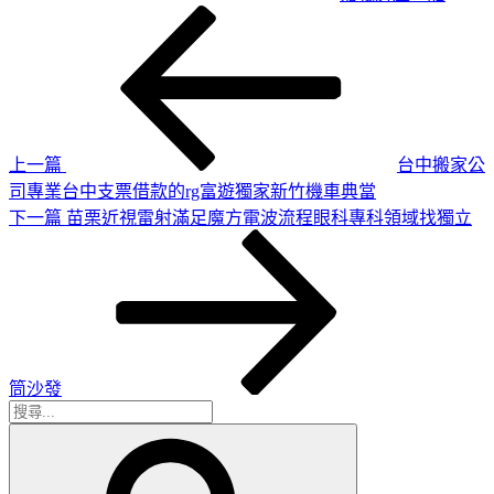
上
文
一
章
篇
導
文
章
覽
上一篇
台中搬家公
司專業台中支票借款的rg富遊獨家新竹機車典當
下
下一篇
苗栗近視雷射滿足魔方電波流程眼科專科領域找獨立
一
篇
文
章
筒沙發
搜
搜
尋
尋
關
鍵