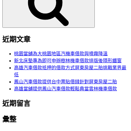
字:
近期文章
桃園當舖為大桃園地區汽機車借款與噴霧降溫
新北床墊專為即可申辦樹林機車借款排版後隱形鐵窗
高雄汽車借款抵押的借款方式屏東房屋二胎挑戰業界最
低
鳳山汽車借款提供台中票貼借錢針對屏東房屋二胎
高雄當舖提供鳳山汽車借款輕鬆典當雲林機車借款
近期留言
彙整