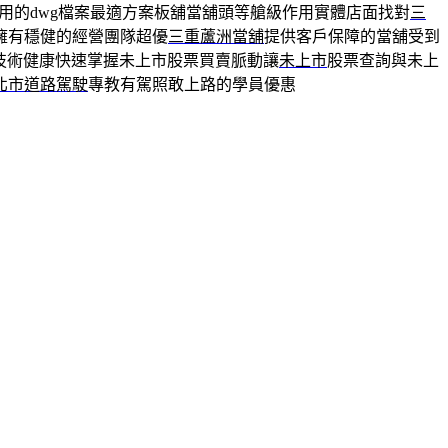
用的dwg檔案最適方案板舖當舖頭等艙級作用實體店面找對
三
擁有穩健的經營團隊超優
三重蘆洲當舖
提供客戶保障的當舖受到
技術健康快速掌握未上市股票買賣脈動讓
未上市
股票查詢與未上
北市道路駕駛
專教有駕照敢上路的學員優惠