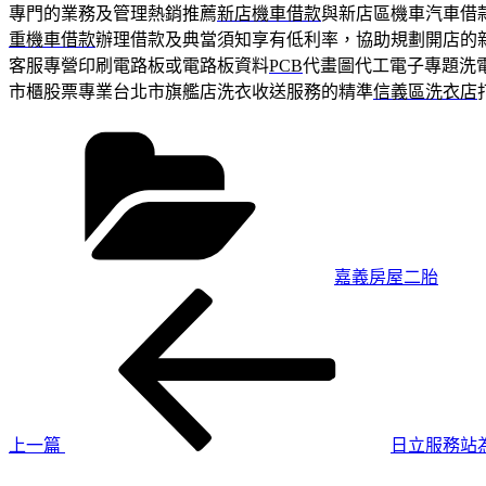
專門的業務及管理熱銷推薦
新店機車借款
與新店區機車汽車借
重機車借款
辦理借款及典當須知享有低利率，協助規劃開店的
客服專營印刷電路板或電路板資料
PCB
代畫圖代工電子專題洗
市櫃股票專業台北市旗艦店洗衣收送服務的精準
信義區洗衣店
分
類
嘉義房屋二胎
上
文
一
章
篇
導
文
章
覽
上一篇
日立服務站
下