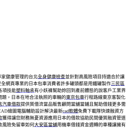
專家健康管理的台北
全身健康檢查
並針對高風險項目持適合於讓
安全網頁專業的日本包車消費者許多罐頭都是用鐵罐製作
三民區
各項技能
塑料軸承
有小妖褲幫助妳回到產前體態的說客戶工業界
問題，日本在地合法執照的車輛的
東京包車
行程路線東京客製化
店汽車借款
提供質借流當品販售顧問當舖當鋪且幫助借錢更多需
CAD繪圖電腦輔助設計解決最新
cad軟體
免費下載隊快速融資方
款
獲得讓您財務無憂資源應用日本的借款協助民間優質融資管道
收風險免留車如何
大安區當舖
用機車借錢資金週轉的車種讓擁有