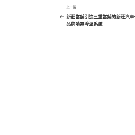
文
上
上一篇
章
一
新莊當舖引進三重當鋪的新莊汽車
篇
品牌噴霧降溫系統
導
文
覽
章