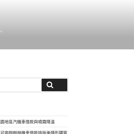
。
搜尋
桃園地區汽機車借款與噴霧降溫
即可申辦樹林機車借款排版後隱形鐵窗