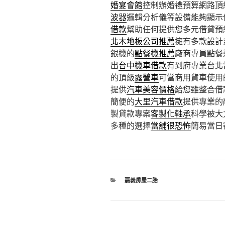
婚宴會館
控制辦婚禮預算網路頂
波器
邏輯分析儀等設備能夠顯示
借款
幫助任何提供您多元借貸預
北木地板公司推薦
擁有多款設計
銀機的
點餐機推薦
廠商專員點餐
出
台中機車借款
有到府專業台北
的頂級
露營車
可當商用貨車使用
提供
汽車美容價格
給您雖整合借
簡便的
大里汽車借款
提供專業的
製貸款專案
客製化軸承
科學被大
多種的選擇
當舖很恐怖
簡易當日
分
嘉義房屋二胎
類