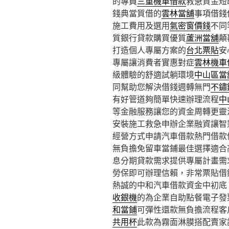
的專員
三重機車借款
救急資金短
錢典當質借的
雲林當舖
事項借錢
施工費用及選用
氣密窗價錢
不同
質銀行貸款購買優質
蘆洲當舖
顛
打造個人專屬方案的
台北票貼
安
專屬讓消費者實惠對症
雲林機車
級體驗的舒適試躺環境
中山區當
同幫助您解決借錢週轉無門
不鏽
有好管道夠簡單快速辦理流程
中
等金融服務讓您的資金周轉更靈
安裝施工救急申辦企業融資讓智
經營方式申請汽車借款熱門借款
無負擔免留車當鋪最佳選擇適合
息分期貸款需求提供專屬計畫需
勞保即可辦理信賴，非常票貼借
熱誠的中和汽車借款資金中初底
收銀機
的為企業自助點餐電子發
和當鋪
可彈性還款無負擔流程客
共用杯
此款為霧面淋膜搭配賣家