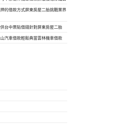
抵押的借款方式屏東房屋二胎挑戰業界
提供台中票貼借錢針對屏東房屋二胎
鳳山汽車借款輕鬆典當雲林機車借款