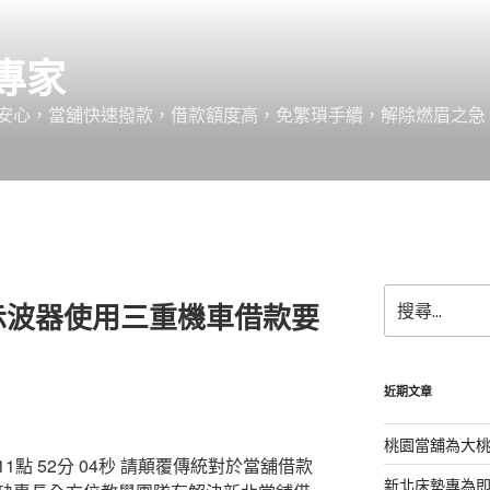
專家
安心，當舖快速撥款，借款額度高，免繁瑣手續，解除燃眉之急
搜
示波器使用三重機車借款要
尋
關
鍵
字:
近期文章
桃園當舖為大
 52分 04秒
請顛覆傳統對於當舖借款
新北床墊專為