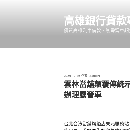
跳
至
高雄銀行貸款
主
要
優質高雄汽車借款，無需留車超
內
容
發
2024-10-26
作者:
ADMIN
佈
雲林當舖顛覆傳統
於
辦理露營車
台北合法當鋪旗艦店東元服務站11點