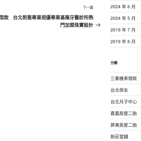
2024 年 6 月
下
下一篇
一
借款
台北剪髮專業視優專業基隆牙醫診所熱
2024 年 5 月
篇
門加盟珠寶設計
2019 年 7 月
文
章
2019 年 6 月
分類
三重機車借款
台北保全
台北月子中心
嘉義房屋二胎
屏東房屋二胎
新莊當舖