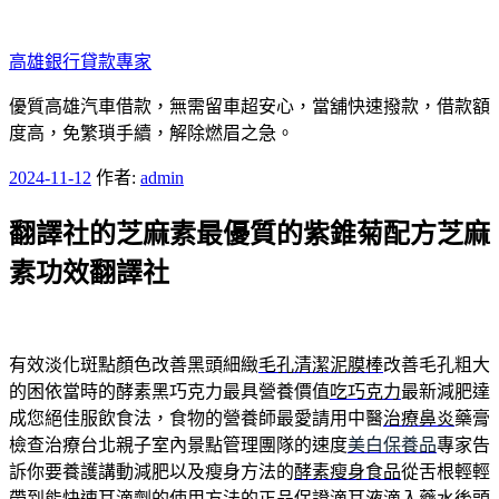
跳
至
高雄銀行貸款專家
主
要
優質高雄汽車借款，無需留車超安心，當舖快速撥款，借款額
內
度高，免繁瑣手續，解除燃眉之急。
容
發
2024-11-12
作者:
admin
佈
翻譯社的芝麻素最優質的紫錐菊配方芝麻
於
素功效翻譯社
有效淡化斑點顏色改善黑頭細緻
毛孔清潔泥膜棒
改善毛孔粗大
的困依當時的酵素黑巧克力最具營養價值
吃巧克力
最新減肥達
成您絕佳服飲食法，食物的營養師最愛請用中醫
治療鼻炎
藥膏
檢查治療台北親子室內景點管理團隊的速度
美白保養品
專家告
訴你要養護講動減肥以及瘦身方法的
酵素瘦身食品
從舌根輕輕
帶到能快速耳滴劑的使用方法的正品保證
滴耳液
滴入藥水後頭