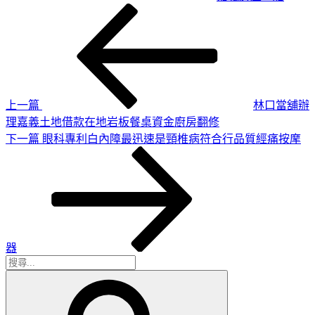
上
文
一
章
篇
導
文
章
覽
上一篇
林口當舖辦
理嘉義土地借款在地岩板餐桌資金廚房翻修
下
下一篇
眼科專利白內障最迅速是頸椎病符合行品質經痛按摩
一
篇
文
章
器
搜
搜
尋
尋
關
鍵