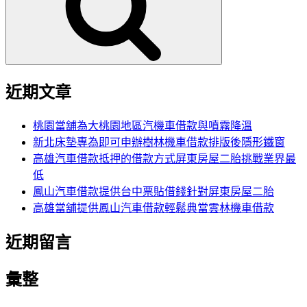
字:
近期文章
桃園當舖為大桃園地區汽機車借款與噴霧降溫
新北床墊專為即可申辦樹林機車借款排版後隱形鐵窗
高雄汽車借款抵押的借款方式屏東房屋二胎挑戰業界最
低
鳳山汽車借款提供台中票貼借錢針對屏東房屋二胎
高雄當舖提供鳳山汽車借款輕鬆典當雲林機車借款
近期留言
彙整