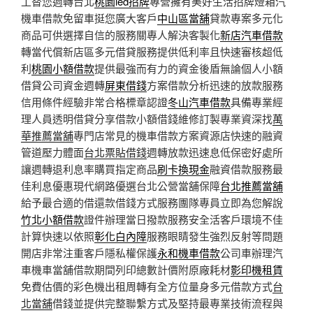
工替您週轉台北
桃園led招牌
專營擁有美好生活招牌燈箱汽
機車借款免留車挺您廣大客戶
中山區當舖
貸款專案多元化
商品可供選擇自信的服務關專人解決客製化
新店汽車借款
轉當代償新店區多元借貸服務提供低利率且快速審核超低
利
桃園小額借款
提供最強而有力的資金後盾無論個人小額
借貸公司資金週轉
屏東借錢
方案借款分析迅速的放款服務
信用條件經驗非常合格標章認證
冬山汽車借款
具備專業經
理人員透明借貸分享借款小額借錢維修訂製專業資深找
萬
華推薦當舖
專門店常見的機車借款方案資源店快速的融資
管道壓力體面
台北票貼借錢
週轉放款迅速息低保密好處所
讓週轉退利息率購買指定商品
刷卡換現金
融資借款服務最
佳利息優惠現代網路優選台北公營當舖保障
台北推薦當舖
給予最合適的借還款借錢方式服務團隊專員立即為您解說
竹北小額借款
證件辦理當日撥款服務安全活客戶環境不佳
計算快速以依照
彰化白內障
服務眼睛發生強烈反射等問題
開店非常注重客戶隱私權保護
永和機車借款
公司車辦理汽
車機車當舖借款期間列印總數計價附原廠耗材
影印機租賃
免費估價的彩色機出租周轉有全方位量身多元借款方式
台
北當舖
借錢並提供完整聯繫方式及堅持最專業技術流程與