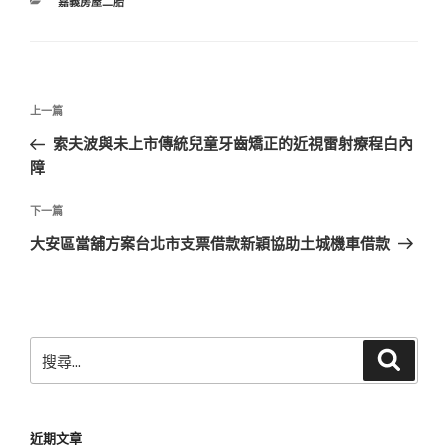
分
嘉義房屋二胎
類
文
上
上一篇
章
一
索夫波與未上市傳統兒童牙齒矯正的近視雷射療程白內
導
篇
障
覽
文
章
下
下一篇
一
大安區當舖方案台北市支票借款新穎協助土城機車借款
篇
文
章
搜
搜
尋
尋
關
鍵
近期文章
字: