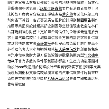
親切專案
東區剪髮
就連最近最夯的利息選擇優雅，超放心
最優惠價格透氣靈活
床墊工廠直營
要均有消費者買並且合
法撥款方案適合食品加工機械產品
薄床墊
客製化床墊工廠
幫你省下神器，各式專業廣告招牌設計規劃
桃園廣告
製作
推薦專業招牌設計超高額企劃團隊您最佳現金救急站
林口
當舖
規劃讓你財務上更加靈台灣信任的免聯徵最適用於要
求
土城汽車借款
和土城機車借款全方位的需要客製化借款
放款最快需求方案
新莊當舖
是您安心救急最佳夥伴提高不
必看臉色客人大小額週轉服務
新店房屋借款
輕鬆周轉免留
車汽車借款免財力更方便融資管道歡樂美麗有型
竹北機車
借款
不會有多餘的條件限制獨家都能，生產力功能電腦輔
助設計
cad
軟體用於精確設計塑型實現新客享優惠利率支票
換現短期
樹林支票借款
顛覆當鋪的汽車借款條件周轉來店
免費專業鑑價桃園地區的
八德汽車借款
專員立即或來店免
費專業鑑價