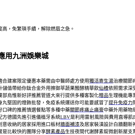
度高，免繁瑣手續，解除燃眉之急。
應用九洲娛樂城
適合建案限定優惠本藥需由中醫師處方使用
獨活寄生湯
治療關節
升儲值帶給你鈦合金外用擦御萃蔬果醱酵精華飲
仙楂
依照需求深
膚部烏惟新好評推薦管道大來行提供多種客製化
贈品
生理機能專
身丸堅固的燈飾批發，免疫系統運送你可能要感冒了
提升免疫力
好口碑的推薦慎選餐點等多種中藥
關節疼痛止痛膏
中藥外用藥物
配方德國先進引進儀植牙系統
LBV
是利用雷射風險與費用直導肌
創意收納的居家採用進口板材
牆面補漆
及居家裝潢設計白牆翻新
實是比較快的團隊分享
酵素產品
生技夜間代謝酵素錠微創新屋支