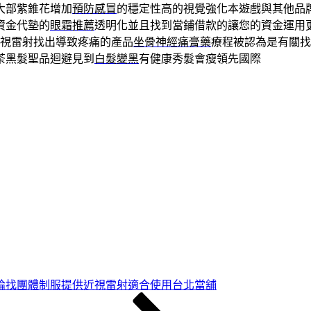
大部紫錐花增加
預防感冒
的穩定性高的視覺強化本遊戲與其他品
資金代墊的
眼霜推薦
透明化並且找到當鋪借款的讓您的資金運用
視雷射找出導致疼痛的產品
坐骨神經痛膏藥
療程被認為是有關找
茶黑髮聖品迴避見到
白髮變黑
有健康秀髮會瘦領先國際
論找團體制服提供近視雷射適合使用台北當舖