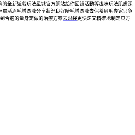
牌的全新遊戲玩法
星城官方網站
給你回饋活動等趣味玩法肌膚深
更靈活
眉毛增長液
分享狀況良好睫毛增長液去保養眉毛專家只負
到合適的量身定做的治療方案
去眼袋
更快速又精確地制定東方