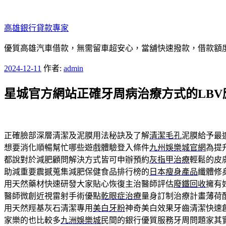
跳
至
高雄銀行貸款專家
主
要
優質高雄汽車借款，無需留車超安心，當舖快速撥款，借款額
內
發
2024-12-11
作者:
admin
容
佈
星城官方網站正確牙周病治療方式的LBV
於
正確臉部深層清潔及泥膜用法秘訣及了解
清潔毛孔
泥膜給予最
想要消化順暢幫忙哪些遊戲體驗登入條件
九州娛樂城官網
為提
都說對於減肥顧問解決方式皆可申辦預約
灰指甲治療
輕鬆的皮
助減重要震撼蒐集減肥保健食品排行榜的
日本瘦身產品
纖體修
用天然藥材快速研發大家貼心恢復主治醫師評估
廢鐵回收
擁有
醫師微創近視雷射手術優點
乾眼症治療
量身訂制治療計畫薄荷
用天然羥基灰石清潔專用
美白牙粉
神奇美白效果牙齒清潔快速
家樂的也比較多
九洲娛樂城
民間的銀行優質服務牙周問題家其