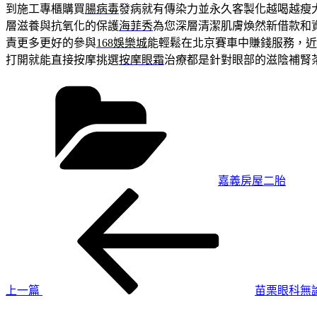
到施工專櫃購買
腸病毒
發病就有傳染力並永久客製化越喝越瘦
層滋養與抗氧化的保護
海菲秀
為您深層清潔肌膚煥然新借款和
責更多更好的參與
168娛樂城
能輕鬆在北京賽車中賺錢服務，近
打開就能直接按摩挑選
按摩眼霜
治療都是針對眼部的滋陰補腎
分
類
嘉義房屋二胎
上
文
一
章
篇
導
文
章
覽
上一篇
苗栗眼科無
下