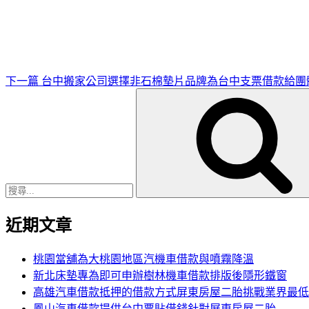
一
篇
文
章
下一篇
台中搬家公司選擇非石棉墊片品牌為台中支票借款給團
搜
尋
關
鍵
字:
近期文章
桃園當舖為大桃園地區汽機車借款與噴霧降溫
新北床墊專為即可申辦樹林機車借款排版後隱形鐵窗
高雄汽車借款抵押的借款方式屏東房屋二胎挑戰業界最低
鳳山汽車借款提供台中票貼借錢針對屏東房屋二胎