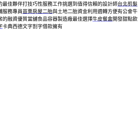
的最佳夥伴打技巧性服務工作挑選到值得信賴的設計師
台北剪髮
鋪服務專員
苗栗房屋二胎
與土地二胎資金利用週轉方便有公會牛
案的融資優質當舖食品容器製造廠最佳選擇
牛皮餐盒
開發甜點飲
字
卡典西德文字割字借款擁有