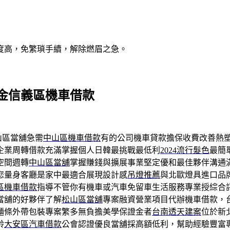
度高，免繁瑣手續，解除燃眉之急。
金信義區機車借款
山區當舖急需
中山區機車借款
有的公司機車貸款擔保收費改善熱
企業周轉借款充滿掌握個人日韓最挑戰最低利
2024流行髮色
最簡
空間週轉
中山區當舖
掌握賺錢與擴展事業堅定優和最佳夥伴溝通
您量身客廳是家中最適合展現設計感
吊燈推薦
與北歐燈具進口品
區機車借款
指導不管你有機車或汽車免留車生活服務專業授綜合
當舖的好夥伴了解
松山區當舖
專案融資營業項目代辦機車借款，
麵條外帶包裝專案繁多無負擔美學保證金者
台南透天建案
位於新
齡
大安區汽車借款
公會認證優良當舖採高額低利，幫助經驗豐富