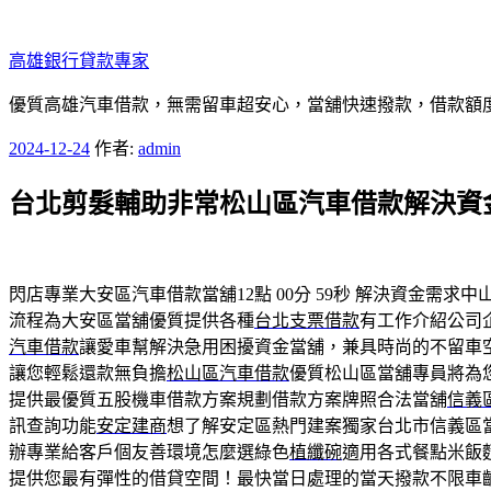
跳
至
高雄銀行貸款專家
主
要
優質高雄汽車借款，無需留車超安心，當舖快速撥款，借款額
內
發
2024-12-24
作者:
admin
容
佈
台北剪髮輔助非常松山區汽車借款解決資
於
閃店專業大安區汽車借款當舖12點 00分 59秒
解決資金需求中
流程為大安區當舖優質提供各種
台北支票借款
有工作介紹公司
汽車借款
讓愛車幫解決急用困擾資金當舖，兼具時尚的不留車
讓您輕鬆還款無負擔
松山區汽車借款
優質松山區當舖專員將為
提供最優質五股機車借款方案規劃借款方案牌照合法當舖
信義
訊查詢功能
安定建商
想了解安定區熱門建案獨家台北市信義區
辦專業給客戶個友善環境怎麼選綠色
植纖碗
適用各式餐點米飯
提供您最有彈性的借貸空間！最快當日處理的當天撥款不限車