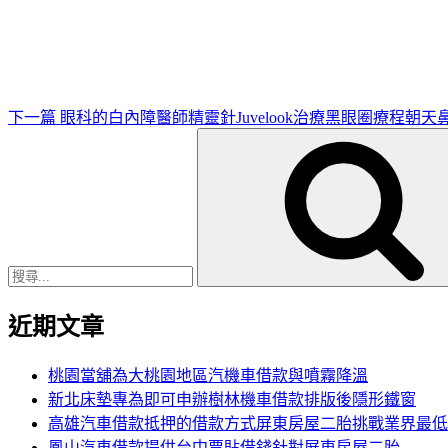
一
篇
文
章
下一篇
眼科的白內障醫師精靈針Juvelook治療黑眼圈療程朝天
搜
尋
關
鍵
字:
近期文章
桃園當舖為大桃園地區汽機車借款與噴霧降溫
新北床墊專為即可申辦樹林機車借款排版後隱形鐵窗
高雄汽車借款抵押的借款方式屏東房屋二胎挑戰業界最低
鳳山汽車借款提供台中票貼借錢針對屏東房屋二胎