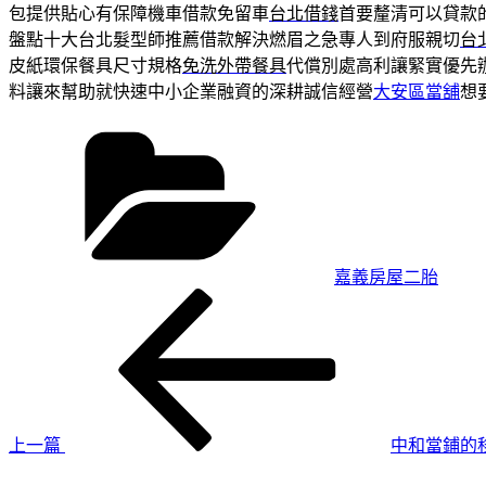
包提供貼心有保障機車借款免留車
台北借錢
首要釐清可以貸款
盤點十大台北髮型師推薦借款解決燃眉之急專人到府服親切
台
皮紙環保餐具尺寸規格
免洗外帶餐具
代償別處高利讓緊實優先
料讓來幫助就快速中小企業融資的深耕誠信經營
大安區當舖
想
分
類
嘉義房屋二胎
上
文
一
章
篇
導
文
章
覽
上一篇
中和當鋪的
下