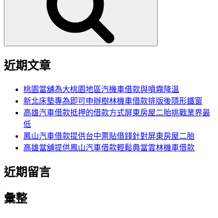
字:
近期文章
桃園當舖為大桃園地區汽機車借款與噴霧降溫
新北床墊專為即可申辦樹林機車借款排版後隱形鐵窗
高雄汽車借款抵押的借款方式屏東房屋二胎挑戰業界最
低
鳳山汽車借款提供台中票貼借錢針對屏東房屋二胎
高雄當舖提供鳳山汽車借款輕鬆典當雲林機車借款
近期留言
彙整