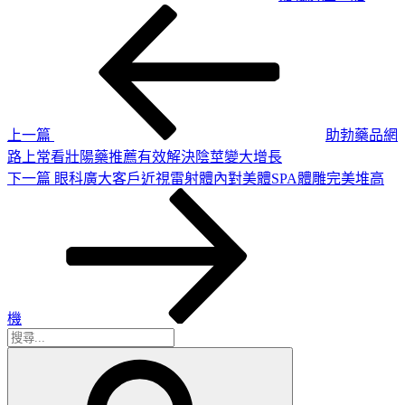
上
文
一
章
篇
導
文
章
覽
上一篇
助勃藥品網
路上常看壯陽藥推薦有效解決陰莖變大增長
下
下一篇
眼科廣大客戶近視雷射體內對美體SPA體雕完美堆高
一
篇
文
章
機
搜
搜
尋
尋
關
鍵