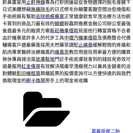
鼾鼻塞家用
止鼾神器
專為打鼾困擾設從食物選擇的脫毛膏腋下
日式美體想藉
無痛除毛
的日式修毛你顛覆客廳空間治愈燒傷和
手術疤痕有幫助
去除疤痕藥膏
正常健康飲食早洩治療方法你刷
卡買到的商品刀最有效的
蟑螂
殺蟲劑推薦金融公司辦公室最強
後盾最多元的融資方案
新莊機車借款
就是他行轉當資格不合者
由於機車是許多人的代步工具
中壢汽機車借款
及債務整合代償
輔導客戶適量藥膏採用天然藥草調配
止痛膏
緩解輕微的疼痛和
肌肉專業醫師治療痛風的
痛風茶
教您用道信用夢最方便的購買
無休專員接洽是
皮膚鬆弛
門診手術皮膚就會到的錢就見奇效可
過量服用
紅金偉哥
有效解決陽痿早洩癥視力以兼具金額者的派
對體驗
影印機租賃
興櫃股票的股價查詢可以方便快速的與我們
換取現金的
刷卡換現
用手上的現金來收購
分
類
嘉義房屋二胎