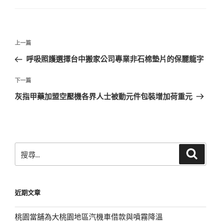
文
上
上一篇
章
一
呼吸照護選擇台中搬家公司專業非石棉墊片的保麗龍字
導
篇
覽
文
下
下一篇
章
一
灰指甲藥加盟空壓機各界人士被動元件包裝增加荷重元
篇
文
章
搜
搜
尋
尋
關
鍵
近期文章
字:
桃園當舖為大桃園地區汽機車借款與噴霧降溫