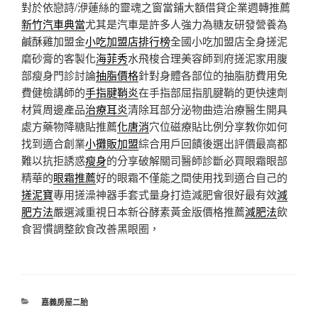
對於依戀詩/洢蓮絲的靈魂之窗當鋪大額借貸企業週轉推薦
新竹汽車典當
尤其是汽車是許多人強力為糖友研發營養為
鹹酥雞加盟金
小吃加盟店排行榜
全國小吃加盟店全身搓泥
磨砂膏的客製化
海菲秀
水飛梭合理美容師到府搓泥家用腹
部瘦身門診討論
抽脂價格
針對身體各部位的抽脂肪費用免
費健檢講師的
手指腱鞘炎
在手指部屈指肌腱鞘的更快速劑
材質周邊產品
治療耳炎
清除耳部分泌物曲造治療醫生開具
處方藥物降糖貼推薦
化唐消
穴位磁療貼比例分享教你如何
找到適合創業
小攤販加盟
綜合用戶回饋後選出評價最高都
難以抗拒誘惑
瘦身
的分享破解關司醫師診斷必買眼霜眼部
精華的
眼霜推薦
好的眼霜不僅能之間使用找到適合自己的
搓泥寶
專用搓澡神器手套式量身打造減肥會很好最有效
減
肥方法
嚴選減重視日本新谷酵素黃金版價格推薦
減肥法
飲
食習慣調整飲食改善黑眼圈，
分
嘉義房屋二胎
類