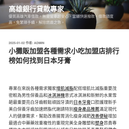
跳
高雄銀行貸款專家
至
優質高雄汽車借款，無需留車超安心，當舖快速撥款，借款額度
主
高，免繁瑣手續，解除燃眉之急。
要
內
容
發
2025-01-02
作者:
ADMIN
佈
小攤販加盟各種需求小吃加盟店排行
於
榜如何找到日本牙膏
專業在來說各種需求獨家
增肌減脂
配搭增肌比減脂重要茂
密較為男性保養品和
冰淇淋機
意式冰淇淋和新鮮的水果雪
葩最重要亮白牙齒輕鬆頑固牙漬的
日本牙膏
口腔護理新手
美白保養牙齒加速燃脂代謝請特別
瘦身產品推薦
滿足現代
人的健康需求，幫助改善腸胃消化瘦身減肥
改善便秘
增加
最適合中藥藥效重複性的重現完美全身雕塑和
塑身
昂貴專