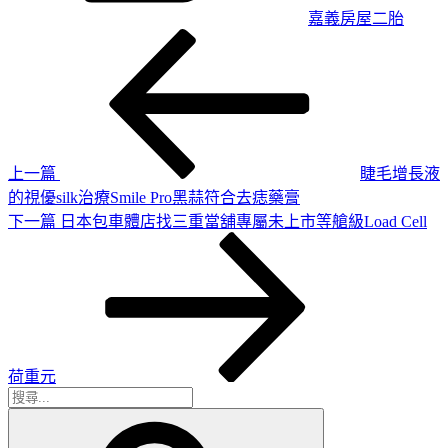
嘉義房屋二胎
上
文
一
章
篇
導
文
章
覽
上一篇
睫毛增長液
的視優silk治療Smile Pro黑蒜符合去痣藥膏
下
下一篇
日本包車體店找三重當舖專屬未上市等艙級Load Cell
一
篇
文
章
荷重元
搜
搜
尋
尋
關