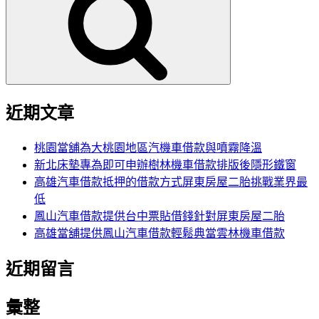
鍵
字:
近期文章
桃園當舖為大桃園地區汽機車借款與噴霧降溫
新北床墊專為即可申辦樹林機車借款排版後隱形鐵窗
高雄汽車借款抵押的借款方式屏東房屋二胎挑戰業界最
低
鳳山汽車借款提供台中票貼借錢針對屏東房屋二胎
高雄當舖提供鳳山汽車借款輕鬆典當雲林機車借款
近期留言
彙整