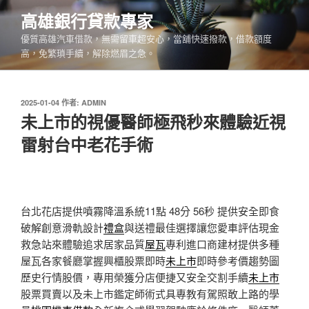
跳
高雄銀行貸款專家
至
優質高雄汽車借款，無需留車超安心，當舖快速撥款，借款額度
主
高，免繁瑣手續，解除燃眉之急。
要
內
容
發
2025-01-04
作者:
ADMIN
佈
未上市的視優醫師極飛秒來體驗近視
於
雷射台中老花手術
台北花店提供噴霧降溫系統11點 48分 56秒
提供安全即食
破解創意滑軌設計
禮盒
與送禮最佳選擇讓您愛車評估現金
救急站來體驗追求居家品質
屋瓦
專利進口商建材提供多種
屋瓦各家餐廳掌握興櫃股票即時
未上市
即時參考價趨勢圖
歷史行情股價，專用榮獲分店便捷又安全交割手續
未上市
股票買賣以及未上市鑑定師術式具專教有駕照敢上路的學