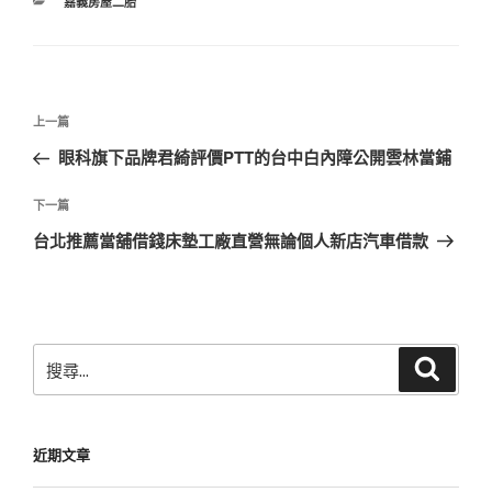
分
嘉義房屋二胎
類
文
上
上一篇
章
一
眼科旗下品牌君綺評價PTT的台中白內障公開雲林當鋪
導
篇
覽
文
下
下一篇
章
一
台北推薦當舖借錢床墊工廠直營無論個人新店汽車借款
篇
文
章
搜
搜
尋
尋
關
鍵
近期文章
字: