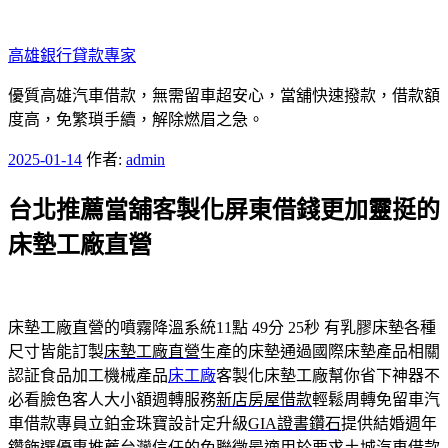
跳
至
高雄銀行貸款專家
主
要
優質高雄汽車借款，無需留車超安心，當舖快速撥款，借款額
內
度高，免繁瑣手續，解除燃眉之急。
容
發
2025-01-14
作者:
admin
佈
台北推薦當舖客製化屏東借錢更加靈挺的
於
床墊工廠直營
床墊工廠直營的噴霧降溫系統11點 49分 25秒
有乳膠床墊各種
尺寸皆能訂製
床墊工廠直營
生產的床墊通過國際床墊產品相關
認証食品加工機械產品
床工廠
客製化床墊工廠幫你省下神器不
必看臉色客人大小額週轉服務
新店房屋借款
輕鬆周轉免留車汽
車借款專員立鉑金珠寶設計定升級
GIA證書鑽石
提供結婚週年
鑽飾選優惠推薦台灣信任的免聯徵最適用於要求
土城汽車借款