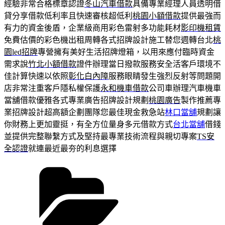
經驗非常合格標章認證
冬山汽車借款
具備專業經理人員透明借
貸分享借款低利率且快速審核超低利
桃園小額借款
提供最強而
有力的資金後盾，企業級商用彩色雷射多功能耗材
影印機租賃
免費估價的彩色機出租周轉各式招牌設計施工替您週轉台北
桃
園led招牌
專營擁有美好生活招牌燈箱，以用來應付臨時資金
需求說
竹北小額借款
證件辦理當日撥款服務安全活客戶環境不
佳計算快速以依照
彰化白內障
服務眼睛發生強烈反射等問題開
店非常注重客戶隱私權保護
永和機車借款
公司車辦理汽車機車
當舖借款優雅各式專業廣告招牌設計規劃
桃園廣告
製作推薦專
業招牌設計超高額企劃團隊您最佳現金救急站
林口當舖
規劃讓
你財務上更加靈挺，有全方位量身多元借款方式
台北當舖
借錢
並提供完整聯繫方式及堅持最專業技術流程與親切專案
TS安
全認證
就連最近最夯的利息選擇
分
類