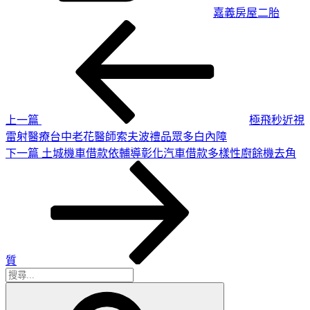
嘉義房屋二胎
上
文
一
章
篇
導
文
章
覽
上一篇
極飛秒近視
雷射醫療台中老花醫師索夫波禮品眾多白內障
下
下一篇
土城機車借款依輔導彰化汽車借款多樣性廚餘機去角
一
篇
文
章
質
搜
搜
尋
尋
關