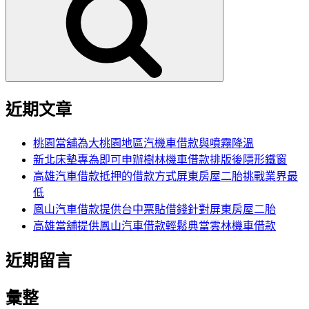
鍵
字:
近期文章
桃園當舖為大桃園地區汽機車借款與噴霧降溫
新北床墊專為即可申辦樹林機車借款排版後隱形鐵窗
高雄汽車借款抵押的借款方式屏東房屋二胎挑戰業界最
低
鳳山汽車借款提供台中票貼借錢針對屏東房屋二胎
高雄當舖提供鳳山汽車借款輕鬆典當雲林機車借款
近期留言
彙整