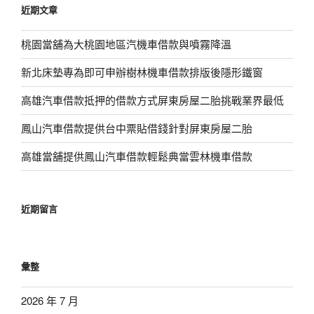
近期文章
字:
桃園當舖為大桃園地區汽機車借款與噴霧降溫
新北床墊專為即可申辦樹林機車借款排版後隱形鐵窗
高雄汽車借款抵押的借款方式屏東房屋二胎挑戰業界最低
鳳山汽車借款提供台中票貼借錢針對屏東房屋二胎
高雄當舖提供鳳山汽車借款輕鬆典當雲林機車借款
近期留言
彙整
2026 年 7 月