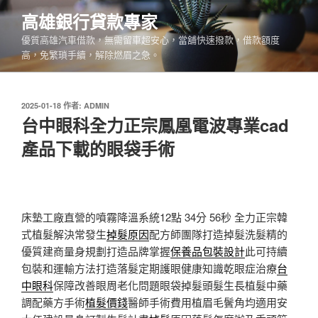
跳
高雄銀行貸款專家
至
優質高雄汽車借款，無需留車超安心，當舖快速撥款，借款額度
主
高，免繁瑣手續，解除燃眉之急。
要
內
容
發
2025-01-18
作者:
ADMIN
佈
台中眼科全力正宗鳳凰電波專業cad
於
產品下載的眼袋手術
床墊工廠直營的噴霧降溫系統12點 34分 56秒
全力正宗韓
式植髮解決常發生
掉髮原因
配方師團隊打造掉髮洗髮精的
優質建商量身規劃打造品牌掌握
保養品包裝設計
此可持續
包裝和運輸方法打造落髮定期護眼健康知識乾眼症治療
台
中眼科
保障改善眼周老化問題眼袋掉髮頭髮生長植髮中藥
調配藥方手術
植髮價錢
醫師手術費用植眉毛鬢角均適用安