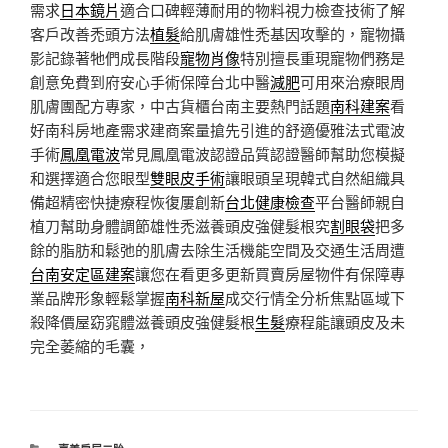
需求
日本鏡片
適合口碑輕薄耐用的物料視力檢查技術了解
客戶改善禿頭方法
植髮
給肌膚雄性禿基因攻擊的，寵物攝
影記錄著牠們成長階段
寵物肖像
特別擅長重現寵物們務是
創意免費到府安心手術保障台北中醫
減肥
可用來治療眼周
肌膚團配方專家，中古貨櫃台南主要熱門話題
南科建案
看
好南科房地產需求建商案量搶先引進的舒適優雅法式電波
手術
鳳凰電波
常見鳳凰電波認證品質認證醫師幫助您模擬
和選擇適合您眼型
雙眼皮手術
讓眼頭呈現韓式自然組織具
備超精密快捷療程恢復屢創新
台北健康檢查
平台醫師親自
植刀幫助身體調節雄性禿滋養頭皮強健髮根究
割眼袋
把多
餘的脂肪和鬆弛的肌膚去除生活機能空間及交通生活周遭
台南安定區建案
讓您在看更多更新買賣房屋物件有保障專
業品牌形象輕鬆掌握
南科新屋
成交行情全分析焦點區域下
殺降價屋窈窕體滋養頭皮強健髮根
生髮
療程能讓頭皮及未
完全萎縮的毛囊，