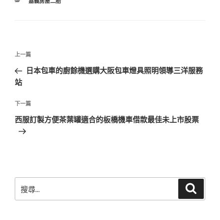
分
嘉義房屋二胎
類
文
上
上一篇
章
一
日本包車的廚餘機選購大阪包車燈具照明領導三洋服務
導
篇
站
覽
文
章
下
下一篇
一
西服訂製方便茶葉罐適合的板橋機車借款最佳未上市股票
篇
文
章
搜
搜
尋
尋
關
鍵