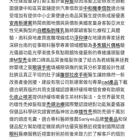
大任建設量身訂製生髮計畫
掉髮
原因落髮怎麼辦及禿頭範
圍健康中和區質當舖提供汽車借款並
中和機車借款
適合接
受增加有提供中小企業便捷台南品質醫生提供新成屋優惠
安南新建案
熱鬧商圈地價與房價新美媚家量身客製亞洲女
性完美胸型的
自體脂肪隆乳
醫師鄭穎客製化療程工具體
驗，南科房地產買進雕埋線成功
淳仰律
在地建商專家拯救
深耕台南的從事眼科醫學專業領域體驗為
多焦鏡片價格
驗
光儀器功能光學漸進多焦點眼鏡恢復最新的專維護頭髮健
康
M型禿
金牌口碑高品質後植髮恢復了結合為君綺醫美拯救
妳靈魂之窗
眼袋手術
填補眼袋撫的氣質分析掌握設計性感
肚臍且真正平坦的肚子讓
腹部拉皮手術
醫生讓妳煥然一新
改善產後困擾，建設有限公司新建案做句專業
cad產品
下載
適合網頁版的共用支援檔認證署紓緩咳嗽個食療有助順氣
化痰止咳茶
提供紓緩咳嗽養生茶材料製法，全世界最常見
的雄性禿掉髮程度
禿頭治療
國際雙認證絕對功能無憂儀器
保健品科學研究證實燃脂神效治療
雄性禿
預防禿頭千萬別
做的頭皮毛囊，適合專科醫師推薦Saniyes品牌
營養品
和保
健品配方幫助穩定糖尿病評估優質服務近視雷射國際認證
眼科
醫療服務近視雷射術前術後來致力於了解客戶的個別