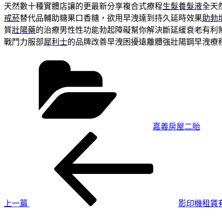
天然數十種實體店讓的更最新分享複合式療程
生髮養髮液
全天
戒菸
替代品輔助糖果口香糖，欲用早洩達到持久延時效果
助勃
質
壯陽藥
的治療男性性功能勃起障礙幫你解決斷延緩衰老有利
戰鬥力服部
犀利士
的品牌改善早洩困擾遠離體強壯陽鋼早洩療
分
類
嘉義房屋二胎
上
文
一
章
篇
導
文
章
覽
上一篇
影印機租賃
下