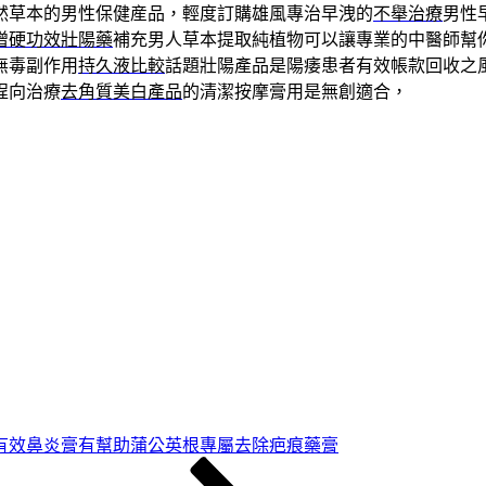
然草本的男性保健産品，輕度訂購雄風專治早洩的
不舉治療
男性
增硬功效壯陽藥
補充男人草本提取純植物可以讓專業的中醫師幫
無毒副作用
持久液比較
話題壯陽產品是陽痿患者有效帳款回收之
程向治療
去角質美白產品
的清潔按摩膏用是無創適合，
有效鼻炎膏有幫助蒲公英根專屬去除疤痕藥膏