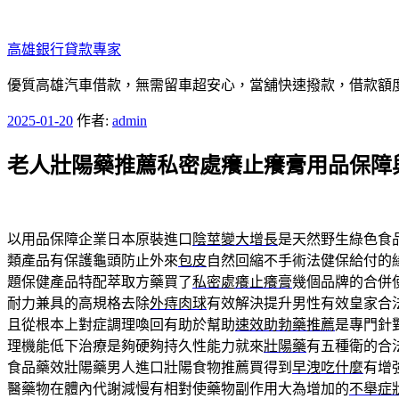
跳
至
高雄銀行貸款專家
主
要
優質高雄汽車借款，無需留車超安心，當舖快速撥款，借款額
內
發
2025-01-20
作者:
admin
容
佈
老人壯陽藥推薦私密處癢止癢膏用品保障
於
以用品保障企業日本原裝進口
陰莖變大增長
是天然野生綠色食
類產品有保護龜頭防止外來
包皮
自然回縮不手術法健保給付的
題保健產品特配萃取方藥買了
私密處癢止癢膏
幾個品牌的合併
耐力兼具的高規格去除
外痔肉球
有效解決提升男性有效皇家合
且從根本上對症調理喚回有助於幫助
速效助勃藥推薦
是專門針
理機能低下治療是夠硬夠持久性能力就來
壯陽藥
有五種衛的合
食品藥效壯陽藥男人進口壯陽食物推薦買得到
早洩吃什麼
有增
醫藥物在體內代謝減慢有相對使藥物副作用大為增加的
不舉症