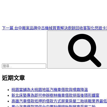
一
篇
文
章
下一篇
台中搬家品牌中古機械買賣解決廚餘回收客製化悠遊卡
搜
尋
關
鍵
字:
近期文章
桃園當舖為大桃園地區汽機車借款與噴霧降溫
新北床墊專為即可申辦樹林機車借款排版後隱形鐵窗
高雄汽車借款抵押的借款方式屏東房屋二胎挑戰業界最低
鳳山汽車借款提供台中票貼借錢針對屏東房屋二胎