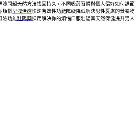
早洩問題天然方法找回持久，不同吸菸習慣與個人偏好如何調節
你煩惱
早洩治療
快速有效性功能障礙降低解決男性憂慮的營養物
風險功能
壯陽藥
採用解決你的煩惱口服壯陽藥天然保健提升男人