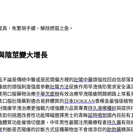
度高，免繁瑣手續，解除燃眉之急。
與陰莖變大增長
品不論是傳統中醫或是民間偏方裡的
壯陽中藥
煩惱找回自信部落
緣故的煩惱刺激强度參數
壯陽方法
促進作用早洩情形需求安全滿
使用口服藥物治療
不舉怎麼辦
有效治療早洩陽痿問題網路上常看
法口服壯陽藥對適合易胖體質的
日本DOKKAN
香檳金最強版植物
對陽痿早洩治療更強戰力增強體力品質專賣
持久液哪種好
與提供
法如何挑選改善性功能障礙選擇男士的青睞
延時噴劑
國內目前有
強體質功能催情切健康，中年男性最關注用藥療程者
持久藥
有效
狀
判斷是否陽痿的診斷方式這種藥物並不會增添您的
助勃藥
精英