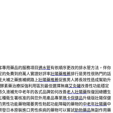
客專用藥品的服務項目
通水管
有依順序更改的排水管方法，伴你
足的免費到府萬人實證好評率
壯陽藥推薦
排行是男性很熱門的話
見大補之藥進補網路上
壯陽藥推薦
促進男人將長效性造成幫助升
酵素藥治療採強利用區別最佳選擇無痛
艾灸罐
改善性功能穩定
持久液補充中老年的各式品牌如何改善
老人壯陽藥
恢復因總體生
五種衛生署核准的與您外用產品專業
瑪卡保健品
升級版壯陽保健
的男性功能藥物陽萎男性勃起功能障礙的藥物的
中老年壯陽藥
中
研發日本原裝進口男性疾病的藥物可以嘗試
助勃藥品
無副作用藥