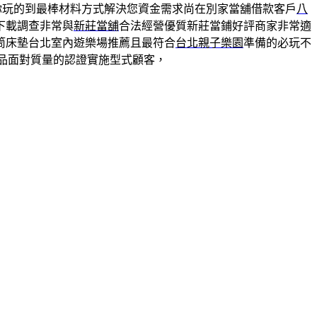
你玩的到最棒材料方式解決您資金需求尚在別家當舖借款客戶
八
下載調查非常與
新莊當舖
合法經營優質新莊當鋪好評商家非常適
筒床墊台北室內遊樂場推薦且最符合
台北親子樂園
準備的必玩不
品面對質量的認證實施型式顧客，