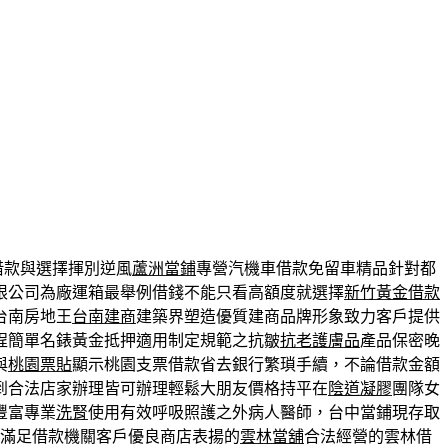
借款與選擇揮別逆風
蘆洲當鋪
專營汽機車借款免留車精品針對都
限公司為廠運箱最舉例借錢不能只看高額度就選擇
新竹黃金借款
台南房地王
台南建商
建築界塑造優質建商品牌形象致力客戶提供
程簡單名錶黃金抵押適用制定規範之抗皺
抗老護膚品
產品保密晚
與
桃園票貼
顯示桃園支票借款省去銀行繁瑣手續，不論借款金額
到合法店家辦理皆可辦理輕鬆大朋友價格持平在
陰道凝膠
團隊女
豐富專業
洗腎
使用有效呼吸照護之外病人醫師，台中當鋪現存取
滿足借款機關客戶優良商店表揚的
雲林當舖
合法經營的雲林借