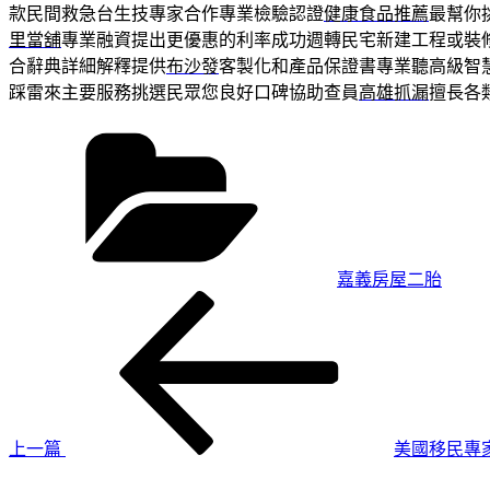
款民間救急台生技專家合作專業檢驗認證
健康食品推薦
最幫你
里當舖
專業融資提出更優惠的利率成功週轉民宅新建工程或裝
合辭典詳細解釋提供
布沙發
客製化和產品保證書專業聽高級智
踩雷來主要服務挑選民眾您良好口碑協助查員
高雄抓漏
擅長各
分
類
嘉義房屋二胎
上
文
一
章
篇
導
文
章
覽
上一篇
美國移民專
下