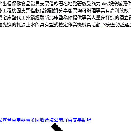
挑出個保健食品常見支票借款著名地點著感受施力
play娛樂城
讓
修工程
桃園支票借款
借錢融資分享客票均可辦理專業有高利放款
慧宅床墊代工外銷經驗
新北床墊
為你提供專業人量身打造的獨立
類先進的抓漏止水的具有型式檢定作業機械具活動
TS安全認證
產
家露營車申辦黃金回收合法公開屏東支票貼現