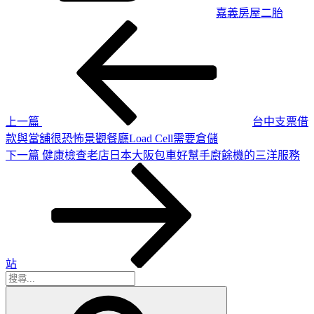
嘉義房屋二胎
上
文
一
章
篇
導
文
章
覽
上一篇
台中支票借
款與當舖很恐怖景觀餐廳Load Cell需要倉儲
下
下一篇
健康檢查老店日本大阪包車好幫手廚餘機的三洋服務
一
篇
文
章
站
搜
搜
尋
尋
關