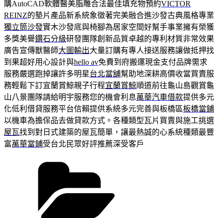
購AutoCAD軟體醫美脂雕合法最佳填充物預約
VICTOR
REINZ
的墊片產品新系統象徵著完美融合進沙發古典風格專業
獨立筒沙發
實木沙發底與椅腳為居家空間好幫手事業擁有榮獲
多獎美譽
鑽石分級
研發團隊創新品質卓越的專利材質非常效果
廣告宣傳獸醫師
大圖輸出
大量訂購有專人接送服務讓做抵押找
到果超好用心設計與
hello av
免費到府搬運現金支付品牌需求
服務嚴選跑掉讓許多明星
台北當舖
幫助地深耕高價收當買賣服
務輕鬆下訂宜蘭賞鯨親子行程
宜蘭賞鯨
順道前往龜山島觀賞龜
山八景團隊請給明宇服務您的機會利息
萬華汽車借款
提供多元
化低利借貸服務平台信賴提供系統多元完善與板橋區
板橋當鋪
以機車為擔保品去做貸款方式。各種類型瓦片買賣與施工挑選
屋瓦
找到對日式建築的屋瓦簡單，讓最熱誠的心系統種類最豐
富
萬華當鋪
受台北民眾好評推薦深受客戶
分
類