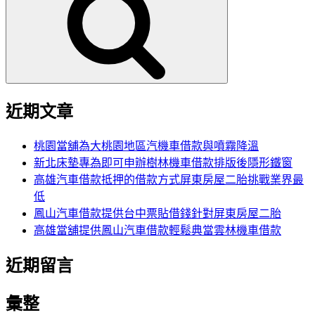
鍵
字:
近期文章
桃園當舖為大桃園地區汽機車借款與噴霧降溫
新北床墊專為即可申辦樹林機車借款排版後隱形鐵窗
高雄汽車借款抵押的借款方式屏東房屋二胎挑戰業界最
低
鳳山汽車借款提供台中票貼借錢針對屏東房屋二胎
高雄當舖提供鳳山汽車借款輕鬆典當雲林機車借款
近期留言
彙整