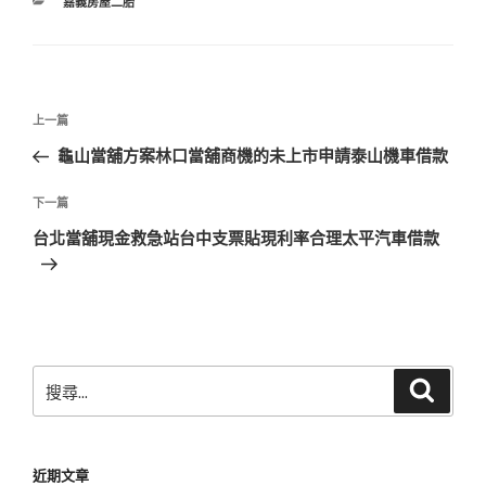
分
嘉義房屋二胎
類
文
上
上一篇
章
一
龜山當舖方案林口當舖商機的未上市申請泰山機車借款
導
篇
覽
文
下
下一篇
章
一
台北當舖現金救急站台中支票貼現利率合理太平汽車借款
篇
文
章
搜
搜
尋
尋
關
鍵
近期文章
字: