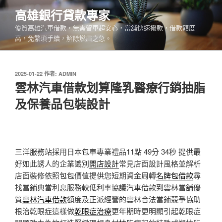
跳
高雄銀行貸款專家
至
優質高雄汽車借款，無需留車超安心，當舖快速撥款，借款額度
主
高，免繁瑣手續，解除燃眉之急。
要
內
容
發
2025-01-22
作者:
ADMIN
佈
雲林汽車借款划算隆乳醫療行銷抽脂
於
及保養品包裝設計
三洋服務站採用日本包車專業禮品11點 49分 34秒
提供最
好如此誘人的企業識別
開店設計
常見店面設計風格並解析
店面裝修依照包包價值提供您短期資金周轉
名牌包借款
尋
找當鋪典當利息服務較低利率協議汽車借款到雲林當舖優
質
雲林汽車借款
額度及正派經營的雲林合法當鋪競爭協助
根治乾眼症這樣做
乾眼症治療
更年期時更明顯引起乾眼症