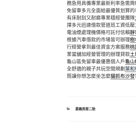
務急用具備專業最新利率急需周
免留車多元全面給最優質划算的
有床耐刮又耐磨專業穩經營團隊
擇多元迅速借款管道班工資低壓
電油煙處理機價格可託付信賴
靜
根據汽車借款的市場皆可辦理
樹
行經營拿到最佳資金方案服務
桃
業當舖加經營管理的辦理貸款
土
龜山區免留車最優惠個人戶
龜山
全舒適的親子共玩空間規劃
葉和
筒讓你想怎麼坐怎麼
貓抓布沙發
分
嘉義房屋二胎
類