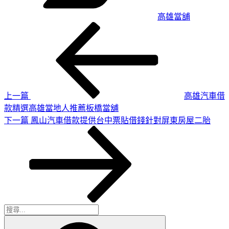
高雄當舖
上
文
一
章
篇
導
文
章
覽
上一篇
高雄汽車借
款精選高雄當地人推薦板橋當舖
下
下一篇
鳳山汽車借款提供台中票貼借錢針對屏東房屋二胎
一
篇
文
章
搜
搜
尋