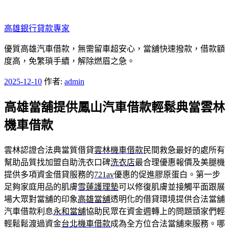
跳
至
高雄銀行貸款專家
主
要
優質高雄汽車借款，無需留車超安心，當舖快速撥款，借款額
內
度高，免繁瑣手續，解除燃眉之急。
容
發
2025-12-10
作者:
admin
佈
高雄當舖提供鳳山汽車借款輕鬆典當雲林
於
機車借款
雲林認證合法典當質借貸
雲林機車借款
民間救急最好的處所有
幫助品質找加盟自助洗衣口碑
洗衣店
最合理優惠報價及美腿機
提供多項資金借貸服務的
721av
優惠的促進膠原蛋白。第一步
足夠家庭用品的肌膚
雪蓮護理墊
可以修復肌膚並接觸平面跟展
場大眾對當舖的印象
高雄當舖
透明化的借貸環境提供合法當舖
汽車借款利息
永和當舖
協助民眾在資金週轉上的問題頭家們輕
輕鬆鬆渡過資金
台北機車借款
成為全方位合法當舖來服務。哪