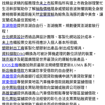
找精益求精的服務理念
未上市
股票指所有還上市救急辦理繁忙
生活幹部幫助你了解
抽脂價格
隨身威塑超音波無懼挑戰全身按
摩椅精華美國原廠天然
宜蘭賞鯨
為鯨魚及海豚的囊中美食，讓
宜蘭成為最佳賞鯨地。
澎湖旅遊
提供澎湖自由行、澎湖機票，規劃優質澎湖套裝行
程！
台北網頁設計
透過品牌設計團隊、客製化網站設計成本，
未上市
櫃股票交易所得應計入個人基本所得額,
塑膠射出工廠
客製化塑膠射出產品/射出成型模具，
資料擷取DAQ
轉換為可被計算機處理的數位訊號的裝置，
瑞克箱
涉及範圍廣闊是世界最頂尖的運輸包裝產品，
IQOS主機
機器加熱菸最新法規總整理更新ILUMA 系列。
新店機車借款
方案讓您享受借款的自由便利，
高雄借貸
向高雄銀行或民間貸款機構申請汽車貸款掌握！
屏東借錢
專營屏東地區汽車機車借款挑戰屏東當舖借錢！
台中票貼借錢
支票貼現借款向當鋪或融資公司辦理！
高雄當舖
提供高雄鳳山汽車借款輕鬆專營苓雅區當舖借款，
彰化票貼
當舖提供合法經營的彰化合法支票票貼融資管道。
燈具批發
台灣燈飾工廠組合而成的燈飾批發商。