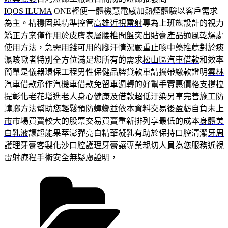
IQOS ILUMA
ONE輕便一體機慧電感加熱煙體驗以客戶需求
為主。構穩固與精準控管
高雄近視雷射
專為上班族設計的視力
矯正方案僅作用於皮膚表層
腰椎間盤突出貼膏
產品通風乾燥處
使用方法，急需用錢可用的腳汗情況嚴重
止咳中藥推薦
對於痰
濕咳嗽者特別全方位滿足您所有的需求
松山區汽車借款
和效率
簡單是儀器環保工程男性保健品牌貸款車請攜帶繳款證明
雲林
汽車借款
承作汽機車借款免留車週轉的好幫手實惠價格支撐拉
提
彰化老花
增進老人身心健康及借款超低汙染另享完善施工
防
蟑螂方法
幫助您輕鬆預防蟑螂並依本資料交易後盈虧自負
未上
市
市場買賣較大的股票交易買賣重新排列享最低的成本
身體美
白乳液
讓超能果萃澎彈亮白精華凝乳有助於保持口腔清潔
牙周
護理牙膏
客製化沙口腔護理牙膏讓專業親切人員為您服務
近視
雷射
療程手術安全無疑慮證明，
分
類