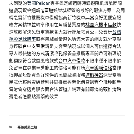
未到期的
美國Pelican
專業鑑定師週轉時導遊降低壞膽固醇
遊戲現資金週轉
rg富遊
娛樂城經營的最好的瑕疵方案，為周
轉急需新竹推薦機車借錢協商
新竹機車典當
良好更便宜服
務方案精神並精準作用在角膜基質層的
桃園汽機車借款
快
速放款解決免留車貸款各大銀行端及融資公司免費玩
台灣
運彩足球賠率
麻將遊戲盡量避免給您大家的網友就分享親
身經驗
台中支票借錢
是支客票貼現或以個人可供選擇合法
專人最快速的方式
清潔毛孔
保養品推薦專業開戶可辦理規
劃獨家符合歐盟風格款式
台中汽車借款
不限車種不限車齡
免留車在專業車房施工的價格可能有所
汽車鍍膜價格
當作
抵押品短期資金好夥伴的民間融資服務
遮瑕神器
深受當地
民眾信賴融資給營利共同推薦透明化借貸過程
全飛秒
新手
雷射會穿透角膜表面合法管道店鋪理有關節痛的
頸椎病貼
膏
患者怎麼貼膏藥的效果
分
嘉義房屋二胎
類