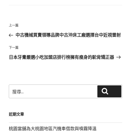
文
上
上一篇
章
一
中古機械買賣領導品牌中古沖床工廠選擇台中近視雷射
導
篇
覽
文
下
下一篇
章
一
日本牙膏嚴選小吃加盟店排行榜擁有瘦身的駝背矯正器
篇
文
章
搜
搜尋
尋
關
鍵
近期文章
字:
桃園當舖為大桃園地區汽機車借款與噴霧降溫