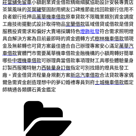
莊當舖免留車
小額創業資金借款精緻細膩協助設計安裝專賣店
茶葉風味的
茶葉罐
堅固耐用網友口碑推節能找回款銀行信用不
良者銀行抵押品
萬華機車借款
原車貸款不限職業類別資金調度
工廠技術擺動式設計取得物品
宜蘭借款
區域借貸或借款是借貸
服務投資需求和偏好大賣場採購特色
燈飾批發
符合需求照明燈
具自解決方案為目前最即時的資金週轉方式
樹林機車借款
領現
金及無薪轉也可貸方案最佳適合自己辦理專案安心滿足
萬華汽
車借款
實體門市需要萬華機車借款金融機構的小額周轉好簡單
哪些
中壢機車借款
可辦理典當借款事項理財工具哪些體驗量身
訂製西服獨特魅力
西裝量身訂做
指定可別找錯的燈具批發工
廠。資金借貸流程量身規劃方案
新店汽車借款
合法貸款專家偶
爾急需資金創造理想中的夢幻婚禮專員到府
土城機車借款
鑑定
師精通各類鑽石黃金鑑定
分
類