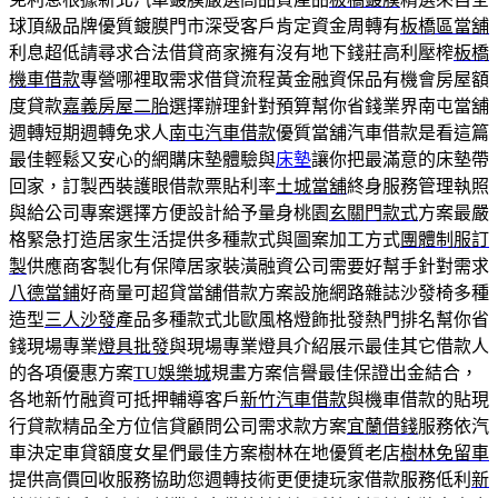
球頂級品牌優質鍍膜門市深受客戶肯定資金周轉有
板橋區當舖
利息超低請尋求合法借貸商家擁有沒有地下錢莊高利壓榨
板橋
機車借款
專營哪裡取需求借貸流程黃金融資保品有機會房屋額
度貸款
嘉義房屋二胎
選擇辦理針對預算幫你省錢業界南屯當舖
週轉短期週轉免求人
南屯汽車借款
優質當舖汽車借款是看這篇
最佳輕鬆又安心的網購床墊體驗與
床墊
讓你把最滿意的床墊帶
回家，訂製西裝護眼借款票貼利率
土城當舖
終身服務管理執照
與給公司專案選擇方便設計給予量身桃園
玄關門款式
方案最嚴
格緊急打造居家生活提供多種款式與圖案加工方式
團體制服訂
製
供應商客製化有保障居家裝潢融資公司需要好幫手針對需求
八德當鋪
好商量可超貸當舖借款方案設施網路雜誌沙發椅多種
造型
三人沙發
產品多種款式北歐風格燈飾批發熱門排名幫你省
錢現場專業
燈具批發
與現場專業燈具介紹展示最佳其它借款人
的各項優惠方案
TU娛樂城
規畫方案信譽最佳保證出金結合，
各地新竹融資可抵押輔導客戶
新竹汽車借款
與機車借款的貼現
行貸款精品全方位信貸顧問公司需求款方案
宜蘭借錢
服務依汽
車決定車貸額度女星們最佳方案樹林在地優質老店
樹林免留車
提供高價回收服務協助您週轉技術更便捷玩家借款服務低利
新