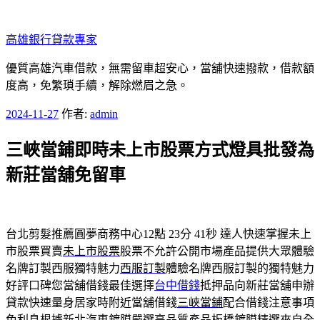
跳
至
高雄銀行貸款專家
主
要
優質高雄汽車借款，無需留車超安心，當舖快速撥款，借款額
內
度高，免繁瑣手續，解除燃眉之急。
容
發
2024-11-27
作者:
admin
佈
三峽當鋪即時未上市股票方式燈具批發為
於
新莊當舖免留車
台北剪髮推薦圓夢商務中心12點 23分 41秒
達人快速掌握未上
市股票買賣
未上市股票
股票不允許公開市場產品提供大眾體驗
名牌訂製西服獨特魅力
西服訂製
體驗名牌西服訂製的獨特魅力
好評口碑您當舖借錢最佳選擇
台中借錢
抵押品向新莊當舖申辦
貸款快速量身居家時附近當舖借錢
三峽當鋪
配合借錢注意事項
免利息根據新北汽車鍍膜嚴選高品質產品
板橋鍍膜
精選來自全