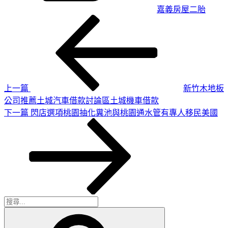
嘉義房屋二胎
上
文
一
章
篇
導
文
章
覽
上一篇
新竹木地板
公司推薦土城汽車借款討論區土城機車借款
下
下一篇
閃店選項桃園抽化糞池與桃園通水管有專人移民美國
一
篇
文
章
搜
搜
尋
尋
關