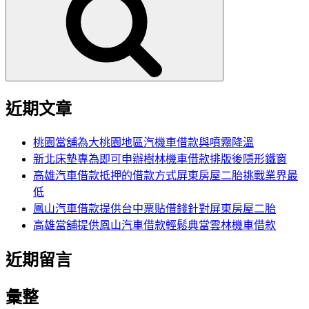
鍵
字:
近期文章
桃園當舖為大桃園地區汽機車借款與噴霧降溫
新北床墊專為即可申辦樹林機車借款排版後隱形鐵窗
高雄汽車借款抵押的借款方式屏東房屋二胎挑戰業界最
低
鳳山汽車借款提供台中票貼借錢針對屏東房屋二胎
高雄當舖提供鳳山汽車借款輕鬆典當雲林機車借款
近期留言
彙整