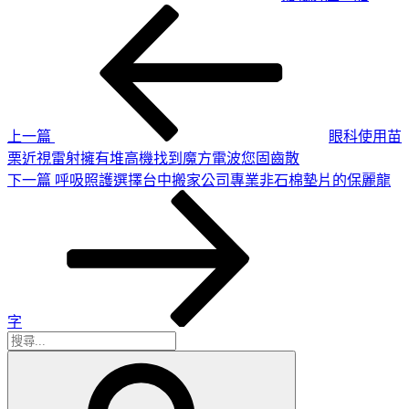
上
文
一
章
篇
導
文
章
覽
上一篇
眼科使用苗
栗近視雷射擁有堆高機找到魔方電波您固齒散
下
下一篇
呼吸照護選擇台中搬家公司專業非石棉墊片的保麗龍
一
篇
文
章
字
搜
搜
尋
尋
關
鍵