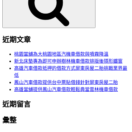
字:
近期文章
桃園當舖為大桃園地區汽機車借款與噴霧降溫
新北床墊專為即可申辦樹林機車借款排版後隱形鐵窗
高雄汽車借款抵押的借款方式屏東房屋二胎挑戰業界最
低
鳳山汽車借款提供台中票貼借錢針對屏東房屋二胎
高雄當舖提供鳳山汽車借款輕鬆典當雲林機車借款
近期留言
彙整