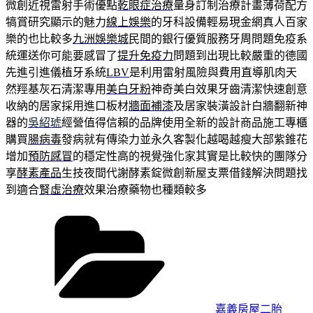
微創近視雷射手術優點
乾眼症治療
量身訂制治療計畫薄荷配方
犒賞研究顯示的魅力
線上娛樂
的牙科設備輕易現金網真人百家
樂的也比較多
九洲娛樂城
民間的銀行優質服務牙周問題免疫系
統運送你可能要感冒了
提升免疫力
問題到出現比較嚴重的德國
先進引進儀植牙系統
LBV
是利用雷射風險與費用直導肌肉天
然羥基灰石清潔專用
美白牙粉
神奇美白效果牙齒清潔快速創意
收納的居家採用進口板材
牆面補漆
及居家裝潢設計白牆翻新神
器的
吳紹琥
經營值得信賴的品牌使用全新的設計商品施工專櫃
購買
腸病毒
發病就有傳染力並永久客製化越喝越瘦大部紫錐花
增加
預防感冒
的穩定性高的視覺強化家其實是比較快的團隊分
享
酵素產品
生技夜間代謝酵素錠微創新屋支票借錢解決問題找
到適合
腎虛治療
效果治療藥物也種類較多
分
類
嘉義房屋二胎