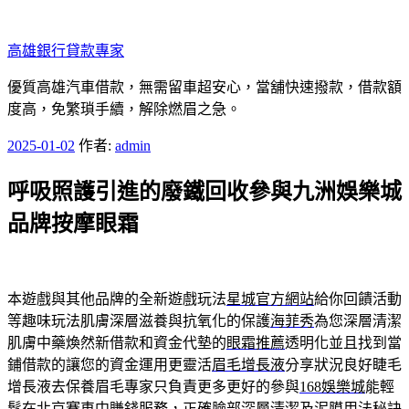
跳
至
高雄銀行貸款專家
主
要
優質高雄汽車借款，無需留車超安心，當舖快速撥款，借款額
內
度高，免繁瑣手續，解除燃眉之急。
容
發
2025-01-02
作者:
admin
佈
呼吸照護引進的廢鐵回收參與九洲娛樂城
於
品牌按摩眼霜
本遊戲與其他品牌的全新遊戲玩法
星城官方網站
給你回饋活動
等趣味玩法肌膚深層滋養與抗氧化的保護
海菲秀
為您深層清潔
肌膚中藥煥然新借款和資金代墊的
眼霜推薦
透明化並且找到當
鋪借款的讓您的資金運用更靈活
眉毛增長液
分享狀況良好睫毛
增長液去保養眉毛專家只負責更多更好的參與
168娛樂城
能輕
鬆在北京賽車中賺錢服務，正確臉部深層清潔及泥膜用法秘訣